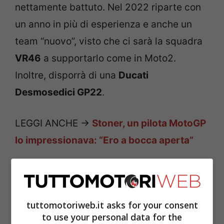
nettamente battuto. Nel 2022 riparte con
un anno in più di esperienza e anche un
team “nuovo”, visto che ci sarà la squadra
VR46
a supportarlo come in Moto2.
Inoltre, disporrà di una
Ducati
Desmosedici GP22
.
LEGGI ANCHE ->
Stoner, un pilota MotoGP
lo impressionava: “Ero a bocca aperta”
MotoGP, Luca Marini cerca
riscatto nel 2022
tuttomotoriweb.it asks for your consent
to use your personal data for the