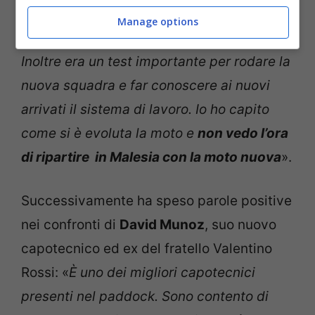
quella che avevo, ma in ogni particolare è
Manage options
migliore. È stato divertente guidarla.
Inoltre era un test importante per rodare la
nuova squadra e far conoscere ai nuovi
arrivati il sistema di lavoro. Io ho capito
come si è evoluta la moto e
non vedo l’ora
di ripartire in Malesia con la moto nuova
».
Successivamente ha speso parole positive
nei confronti di
David Munoz
, suo nuovo
capotecnico ed ex del fratello Valentino
Rossi: «
È uno dei migliori capotecnici
presenti nel paddock. Sono contento di