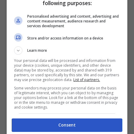
following purposes:
Personalised advertising and content, advertising and
content measurement, audience research and
services development
Store and/or access information on a device
Learn more
Your personal data will be processed and information from
your device (cookies, unique identifiers, and other device
data) may be stored by, accessed by and shared with 319
partners, or used specifically by this site. We and our partners
Marini
a
Gazzetta Motori
ha parlato delle
may use precise geolocation data.
List of partners.
sue prime impressioni sulla Desmosedici
Some vendors may process your personal data on the basis
of legitimate interest, which you can object to by managing
your options below. Look for a link at the bottom of this page
GP21 che ha provato nel test di Jerez, in
or in the site menu to manage or withdraw consent in privacy
and cookie settings.
attesa di guidare la moto 2022: «
Sono
rimasto sorpreso dalla facilità di guida.
Consent
Non è una
moto radicalmente diversa da