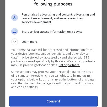
following purposes:
coupé sotto un involucro aderente, che
mette in mostra molte delle linee più curve
Personalised advertising and content, advertising and
content measurement, audience research and
dell’auto, come i parafanghi posteriori.
services development
Nella parte anteriore, la nuova GT ha fari
Store and/or access information on a device
orientati più verticalmente rispetto al
Learn more
modello uscente, anche se il cofano ha un
Your personal data will be processed and information from
rivestimento sottostante che ne deforma la
your device (cookies, unique identifiers, and other device
data) may be stored by, accessed by and shared with 319
forma elegante. La parte posteriore è la
partners, or used specifically by this site. We and our partners
may use precise geolocation data.
List of partners.
stessa, con sottili luci posteriori spinte
Some vendors may process your personal data on the basis
of legitimate interest, which you can object to by managing
verso l’esterno con il lucido scarico
your options below. Look for a link at the bottom of this page
or in the site menu to manage or withdraw consent in privacy
quadruplo che spunta attraverso il paraurti
and cookie settings.
inferiore. La nuova GranTurismo sembra
un’evoluzione del design snello dell’auto
Consent