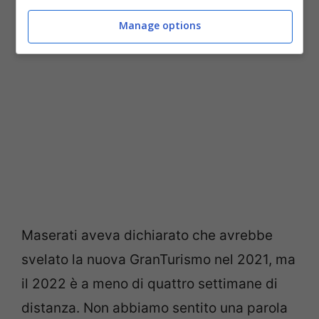
precedente.
Manage options
Maserati aveva dichiarato che avrebbe
svelato la nuova GranTurismo nel 2021, ma
il 2022 è a meno di quattro settimane di
distanza. Non abbiamo sentito una parola