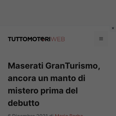
Vai
al
Menu
contenuto
Maserati GranTurismo,
ancora un manto di
mistero prima del
debutto