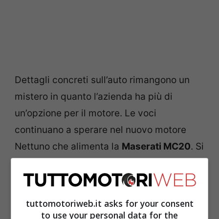
Dettagli concreti sull’auto rimangono un
mistero in quanto l’azienda ha più di
un’opzione per il motore. Le voci
continuano a sperare nel nuovo motore
Nettuno che alimenta la
Maserati MC20
. Si
tratta di un V6 biturbo che produce
621
cavalli
e
729 Newton-metri
di coppia.
tuttomotoriweb.it asks for your consent
La Maserati continua a nascondere la
to use your personal data for the