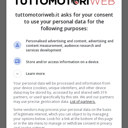
Panigale V4 R
e sta andando bene. Nelle
qualifiche ha conquistato il secondo
tuttomotoriweb.it asks for your consent
tempo, preceduto solo dal campione in
to use your personal data for the
following purposes:
carica e capo-classica ASBK
Wayne
Maxwell
. Partirà in prima fila in gara.
Personalised advertising and content, advertising and
content measurement, audience research and
services development
Miller ha accusato un ritardo di 6 decimi
Store and/or access information on a device
dal poleman, ma proverà in gara a stare
Learn more
davanti e a vincere. Ci tiene a ottenere un
Your personal data will be processed and information from
trionfo davanti al suo pubblico per
your device (cookies, unique identifiers, and other device
data) may be stored by, accessed by and shared with 319
concludere l’anno in bellezza e andare in
partners, or used specifically by this site. We and our partners
may use precise geolocation data.
List of partners.
vacanza prima di concentrarsi sulla
Some vendors may process your personal data on the basis
of legitimate interest, which you can object to by managing
prossima stagione MotoGP.
your options below. Look for a link at the bottom of this page
or in the site menu to manage or withdraw consent in privacy
and cookie settings.