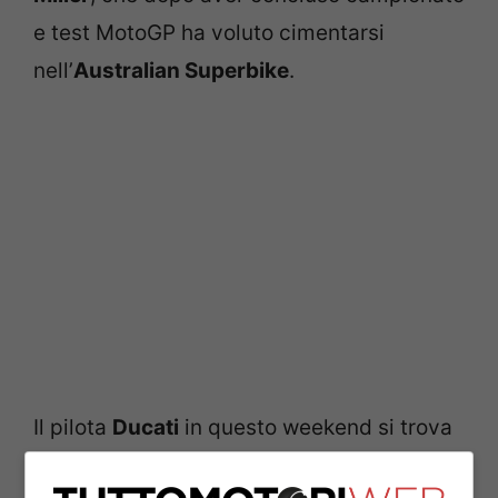
e test MotoGP ha voluto cimentarsi
nell’
Australian Superbike
.
Il pilota
Ducati
in questo weekend si trova
al
Bend Motorsport Park
in sella a una