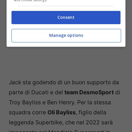
Consent
Manage options
Jack sta godendo di un buon supporto da
parte di Ducati e del
team DesmoSport
di
Troy Bayliss e Ben Henry. Per la stessa
squadra corre
Oli Bayliss
, figlio della
leggenda Superbike, che nel 2022 sarà