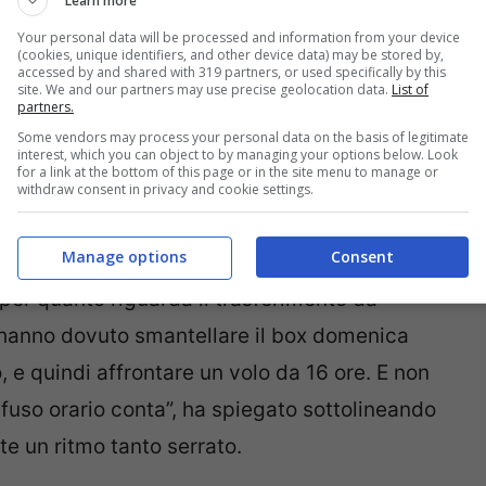
Learn more
Your personal data will be processed and information from your device
(cookies, unique identifiers, and other device data) may be stored by,
accessed by and shared with 319 partners, or used specifically by this
site. We and our partners may use precise geolocation data.
List of
partners.
i finire a Losail è stata una prova snervante,
Some vendors may process your personal data on the basis of legitimate
interest, which you can object to by managing your options below. Look
nsi ha avuto a che fare con l’imprevisto del
for a link at the bottom of this page or in the site menu to manage or
withdraw consent in privacy and cookie settings.
riale in partenza per San Paolo provocando
Manage options
Consent
per quanto riguarda il trasferimento da
i hanno dovuto smantellare il box domenica
, e quindi affrontare un volo da 16 ore. E non
 fuso orario conta”, ha spiegato sottolineando
te un ritmo tanto serrato.