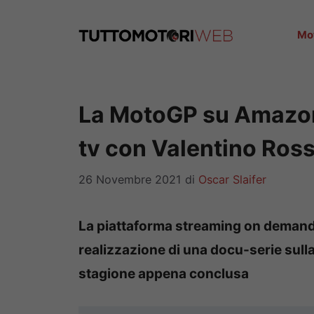
Vai
al
Mo
contenuto
La MotoGP su Amazon P
tv con Valentino Ross
26 Novembre 2021
di
Oscar Slaifer
La piattaforma streaming on demand
realizzazione di una docu-serie sull
stagione appena conclusa