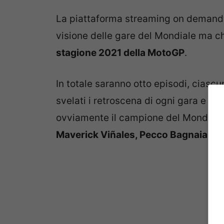
La piattaforma streaming on demand 
visione delle gare del Mondiale ma c
stagione 2021 della MotoGP
.
In totale saranno otto episodi, ciascu
svelati i retroscena di ogni gara e del
ovviamente il campione del Mondo
F
Maverick Viñales, Pecco Bagnaia
e l’