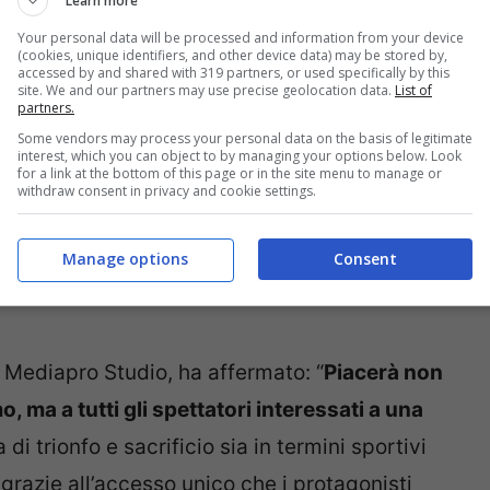
Learn more
Your personal data will be processed and information from your device
(cookies, unique identifiers, and other device data) may be stored by,
accessed by and shared with 319 partners, or used specifically by this
site. We and our partners may use precise geolocation data.
List of
partners.
Some vendors may process your personal data on the basis of legitimate
ista ma soprattutto fuori: dalle sessioni di
interest, which you can object to by managing your options below. Look
for a link at the bottom of this page or in the site menu to manage or
 i capotecnici. A realizzare il prodotto, che
withdraw consent in privacy and cookie settings.
si del 2022, sarà
The Mediapro Studio
, in
Manage options
Consent
esclusivo dei diritti commerciali e televisivi
 Mediapro Studio, ha affermato: “
Piacerà non
, ma a tutti gli spettatori interessati a una
 di trionfo e sacrificio sia in termini sportivi
grazie all’accesso unico che i protagonisti