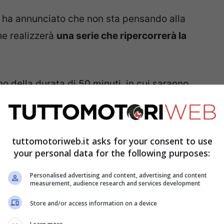
ha annunciato che non sta pensando alla
he realizzerà
una serie che ripercorrerà la
no della durata di 50 minuti, in cui saranno
le varie scuderie. Tra i protagonisti
abio Quartararo
ma anche
Marc Márquez,
ex iridato
Joan Mir
.
tuttomotoriweb.it asks for your consent to use
your personal data for the following purposes:
Personalised advertising and content, advertising and content
measurement, audience research and services development
Store and/or access information on a device