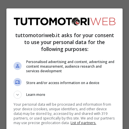
tuttomotoriweb.it asks for your consent
to use your personal data for the
following purposes:
KTM strappa una figura centrale a Ducati e
Personalised advertising and content, advertising and
gli conferisce l’incarico di direttore
content measurement, audience research and
services development
sportivo. Francesco Guidotti lascia il team
Store and/or access information on a device
Pramac dopo dieci anni di collaborazione.
Una decisione maturata negli ultimi giorni
Learn more
e che ora costringe Paolo Campinoti e gli
Your personal data will be processed and information from
your device (cookies, unique identifiers, and other device
uomini di Borgo Panigale a trovare un
data) may be stored by, accessed by and shared with 319
partners, or used specifically by this site. We and our partners
valido sostituto. Impresa non facile dato
may use precise geolocation data.
List of partners.