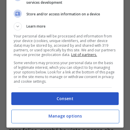
facile guardarsi indietro e dire che avrei
services development
potuto fare meglio. Nel 2019 ero davvero
Store and/or access information on a device
veloce, ma ho sofferto tanto il fatto di
Learn more
sentirmi un secondo pilota e di non essere
Your personal data will be processed and information from
your device (cookies, unique identifiers, and other device
preso in considerazione (quell’anno
data) may be stored by, accessed by and shared with 319
partners, or used specifically by this site. We and our partners
condivideva il box della
Ducati
ufficiale
may use precise geolocation data.
List of partners.
con
Andrea Dovizioso
, ndr). Però ho
Some vendors may process your personal data on the basis
of legitimate interest, which you can object to by managing
sempre dato del mio meglio, ci ho sempre
your options below. Look for a link at the bottom of this page
or in the site menu to manage or withdraw consent in privacy
provato e sono felice di ciò che ho fatto. In
and cookie settings.
MotoGP
non c’è mai stato un pilota con il
Consent
mio stile di guida e non credo ci sarà. Più
di novanta chili sulla moto… Quando lo dici
Manage options
gli ingegneri perdono il respiro. Alla fine