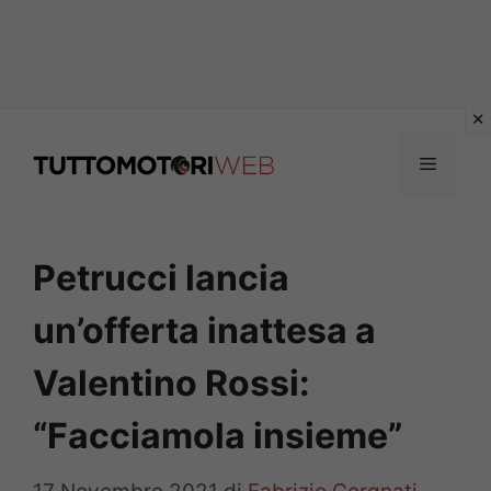
Vai
al
Menu
contenuto
Petrucci lancia
un’offerta inattesa a
Valentino Rossi:
“Facciamola insieme”