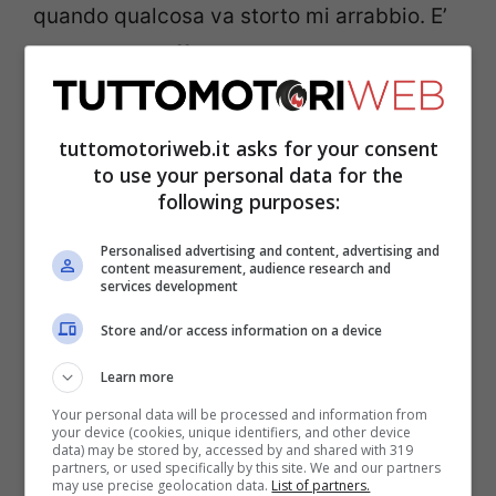
quando qualcosa va storto mi arrabbio. E’
naturale”, ha affermato.
Il calendario serrato ha
tuttomotoriweb.it asks for your consent
prodotto terremoti
to use your personal data for the
following purposes:
Al di là della frustrazione per lo sbaglio
Personalised advertising and content, advertising and
content measurement, audience research and
compiuto in Brasile, il moscovita pare
services development
essersi agitato anche per altre questioni.
Store and/or access information on a device
Su tutte il grande movimento di personale
Learn more
del team che non gli avrebbe consentito di
Your personal data will be processed and information from
approcciarsi agli eventi con la dovuta
your device (cookies, unique identifiers, and other device
data) may be stored by, accessed by and shared with 319
stabilità.
partners, or used specifically by this site. We and our partners
may use precise geolocation data.
List of partners.