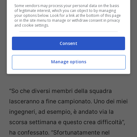
Some vendors may process your personal data on the basis
of legitimate interest, which you can object to by managing
your options below. Look for a link at the bottom of this page
or in the site menu to manage or withdraw consent in privacy
and cookie settings.
Consent
Manage options
“So che diversi membri della squadra
lasceranno a fine campionato. Uno dei miei
ingegneri, ad esempio, è andato via la
scorsa settimana e questo crea difficoltà”,
ha confessato. “Sfortunatamente nel