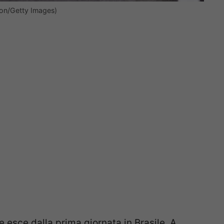
son/Getty Images)
he esce dalla prima giornata in Brasile. A