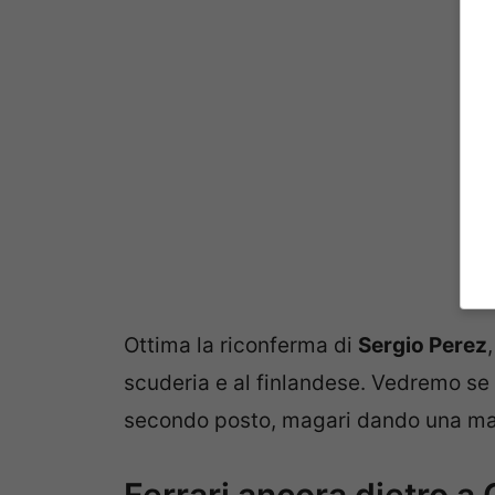
Ottima la riconferma di
Sergio Perez
scuderia e al finlandese. Vedremo se e 
secondo posto, magari dando una ma