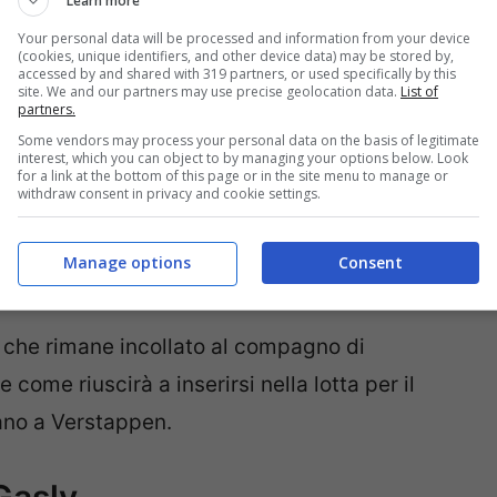
Learn more
Your personal data will be processed and information from your device
(cookies, unique identifiers, and other device data) may be stored by,
accessed by and shared with 319 partners, or used specifically by this
site. We and our partners may use precise geolocation data.
List of
partners.
Some vendors may process your personal data on the basis of legitimate
interest, which you can object to by managing your options below. Look
for a link at the bottom of this page or in the site menu to manage or
withdraw consent in privacy and cookie settings.
Manage options
Consent
, che rimane incollato al compagno di
come riuscirà a inserirsi nella lotta per il
no a Verstappen.