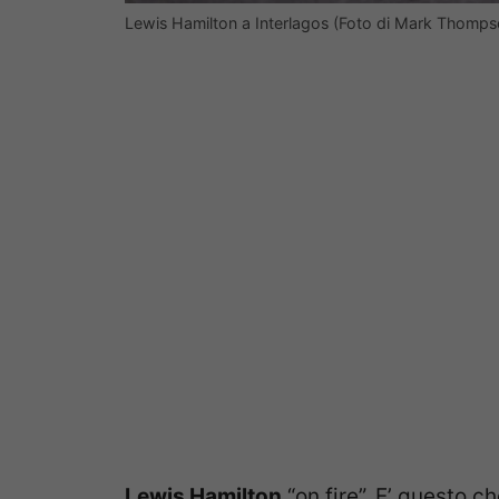
Lewis Hamilton a Interlagos (Foto di Mark Thomp
Lewis Hamilton
“on fire”. E’ questo c