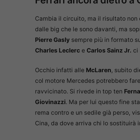
Ferrari ancora dietro a 
Cambia il circuito, ma il risultato no
dalle big che le sono davanti, ma so
Pierre Gasly
sempre più in formato su
Charles Leclerc
e
Carlos Sainz Jr.
ci 
Occhio infatti alle
McLaren
, subito d
col motore Mercedes potrebbero fare 
ravvicinato. Si rivede in top ten
Fern
Giovinazzi
. Ma per lui questo fine st
rema contro e un sedile già perso, vi
Cina, da dove arriva chi lo sostituirà