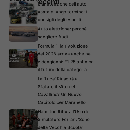
Articoli recenti
Manutenzione dell’auto
usata a lungo termine: i
consigli degli esperti
Auto elettriche: perché
scegliere Audi
Formula 1, la rivoluzione
del 2026 arriva anche nei
videogiochi: F1 25 anticipa
il futuro della categoria
La ‘Luce’ Riuscirà a
Sfatare il Mito del
Cavallino? Un Nuovo
Capitolo per Maranello
Hamilton Rifiuta l’Uso del
Simulatore Ferrari: ‘Sono
della Vecchia Scuola’