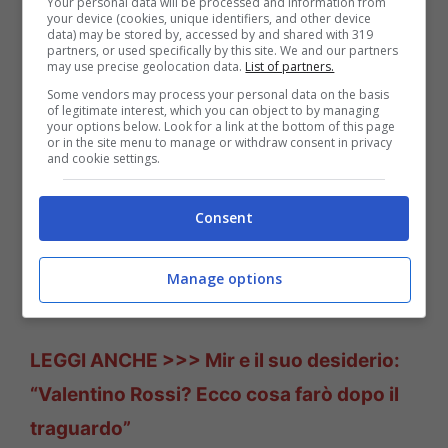
dimostra come sia amato. Oggi non
Your personal data will be processed and information from
your device (cookies, unique identifiers, and other device
data) may be stored by, accessed by and shared with 319
saremmo come siamo se non fosse per lui”.
partners, or used specifically by this site. We and our partners
may use precise geolocation data.
List of partners.
Some vendors may process your personal data on the basis
of legitimate interest, which you can object to by managing
your options below. Look for a link at the bottom of this page
or in the site menu to manage or withdraw consent in privacy
and cookie settings.
Consent
Manage options
LEGGI ANCHE >>> Mir e il suo desiderio:
“Valentino Rossi? Ecco cosa farò dopo il
traguardo”