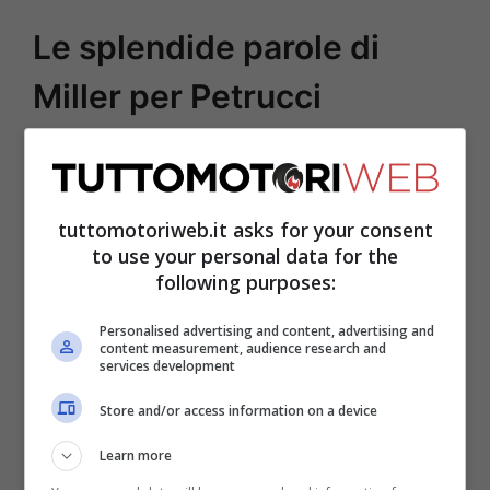
Le splendide parole di
Miller per Petrucci
Miller
però nel giorno dell’addio di
Valentino Rossi
si è concentrato nel
tuttomotoriweb.it asks for your consent
parlare del Dottore: “Ho una foto di quando
to use your personal data for the
avevo 14 anni con la moto di Valentino.
following purposes:
Sono cresciuto osservandolo e non avrei
Personalised advertising and content, advertising and
mai pensato di correre contro di lui.
content measurement, audience research and
services development
Addirittura ho fatto un podio con lui e non
Store and/or access information on a device
l’avrei mai immaginato, è stato speciale.
Vedere anche tutti quei messaggi dei tifosi
Learn more