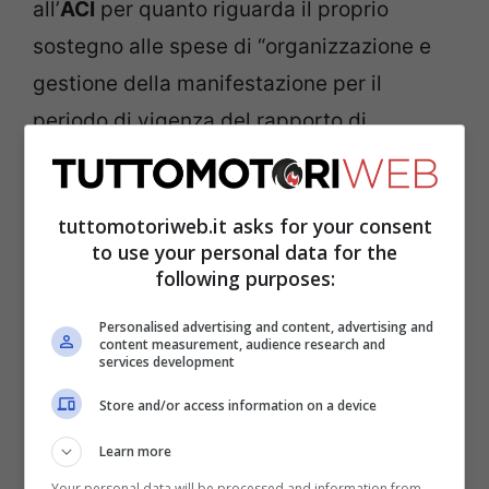
all’
ACI
per quanto riguarda il proprio
sostegno alle spese di “organizzazione e
gestione della manifestazione per il
periodo di vigenza del rapporto di
concessione con la F1”, per un totale di 5
milioni di euro ad edizione dal 2022 al
tuttomotoriweb.it asks for your consent
2025.
to use your personal data for the
following purposes:
Per Monza è tutta un’altra
Personalised advertising and content, advertising and
content measurement, audience research and
storia
services development
Store and/or access information on a device
Learn more
Your personal data will be processed and information from