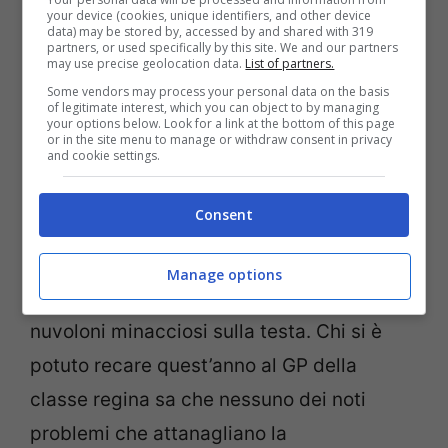
your device (cookies, unique identifiers, and other device
data) may be stored by, accessed by and shared with 319
partners, or used specifically by this site. We and our partners
may use precise geolocation data.
List of partners.
Some vendors may process your personal data on the basis
of legitimate interest, which you can object to by managing
your options below. Look for a link at the bottom of this page
or in the site menu to manage or withdraw consent in privacy
and cookie settings.
Ma se per l’
Enzo e Dino Ferrari
tutto
Consent
sembra procedere per il verso giusto e in
pieno entusiasmo, non lo stesso di può dire
Manage options
del tracciato brianzolo, sempre con i
nuvoloni minacciosi sulla testa. Chi si è
potuto recare quest’anno al GP della
classe regina sa che nessuno dei noti
problemi che attanagliano la