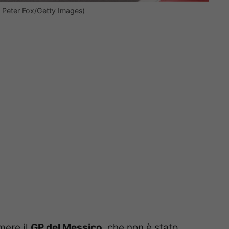
i Peter Fox/Getty Images)
mere il
GP del Messico
, che non è stato