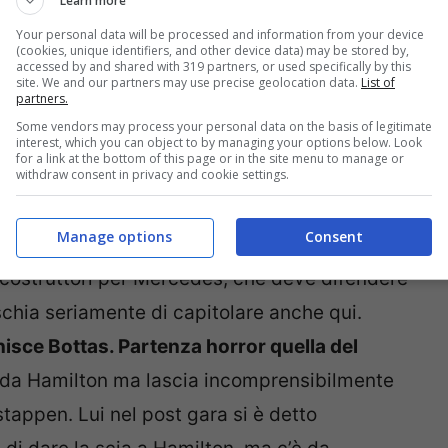
Learn more
Your personal data will be processed and information from your device
(cookies, unique identifiers, and other device data) may be stored by,
accessed by and shared with 319 partners, or used specifically by this
site. We and our partners may use precise geolocation data.
List of
partners.
Some vendors may process your personal data on the basis of legitimate
interest, which you can object to by managing your options below. Look
for a link at the bottom of this page or in the site menu to manage or
withdraw consent in privacy and cookie settings.
Manage options
Consent
ca costruttori per Mercedes, che deve difendere
schia seriamente di capitolare anche qui.
nisce Bottas. Partenza horror quella del
e da Hamilton ma lascia incomprensibilmente
stappen. Lui nel post gara si è detto