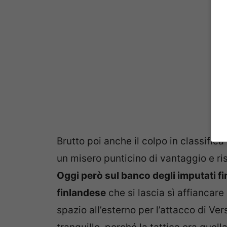
Brutto poi anche il colpo in classifi
un misero punticino di vantaggio e ri
Oggi però sul banco degli imputati fi
finlandese
che si lascia sì affiancar
spazio all’esterno per l’attacco di Ver