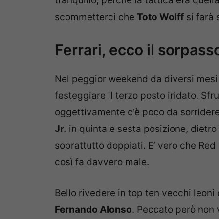
tranquillo, perché la tattica era quell
scommetterci che
Toto Wolff
si farà 
Ferrari, ecco il sorpass
Nel peggior weekend da diversi mesi 
festeggiare il terzo posto iridato. Sfr
oggettivamente c’è poco da sorrider
Jr.
in quinta e sesta posizione, dietro
soprattutto doppiati. E’ vero che Red 
così fa davvero male.
Bello rivedere in top ten vecchi leon
Fernando Alonso
. Peccato però non 