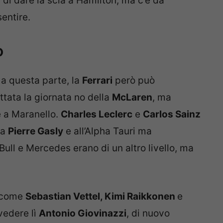
a di dare la scia a Hamilton, ma c’è da
sentire.
o
a questa parte, la
Ferrari
però può
uttata la giornata no della
McLaren
, ma
e a Maranello.
Charles Leclerc
e
Carlos Sainz
 a
Pierre Gasly
e all’Alpha Tauri ma
Bull e Mercedes erano di un altro livello, ma
i come
Sebastian Vettel, Kimi Raikkonen
e
vedere lì
Antonio Giovinazzi
, di nuovo