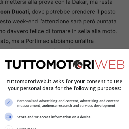
i mettersi alla prova con la Dakar, ma resta
con Ducati
, dove potrebbe prendere il posto
uesto week-end l’attenzione sarà però puntata
o davvero felice di tornare in sella alla moto.
ato, ma a Portimao abbiamo un’altra
er noi. Abbiamo alcuni dati lì che risalgono ad
indi cercherò sicuramente di essere il più
timana”.
tuttomotoriweb.it asks for your consent to use
your personal data for the following purposes:
ontratto solo annuale con Yamaha: Razali
Personalised advertising and content, advertising and content
measurement, audience research and services development
trux
Store and/or access information on a device