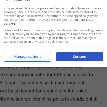
Learn more
Your personal data will be processed and information from your device
(cookies, unique identifiers, and other device data) may be stored by,
accessed by and shared with 319 partners, or used specifically by this
site. We and our partners may use precise geolocation data.
List of
partners.
Some vendors may process your personal data on the basis of legitimate
interest, which you can object to by managing your options below. Look
for a link at the bottom of this page or in the site menu to manage or
withdraw consent in privacy and cookie settings.
Manage options
Consent
vittoria di Miguel Oliveira nel 2020, ma
te sarà emozionante per tutti noi, ma credo
uest’anno – ha ammesso il team principal
garve ha un layout fantastico e molto unico.
l’anno scorso, che ci ha portato condizioni di