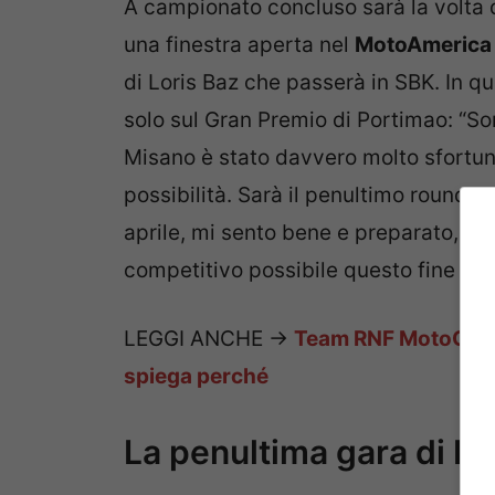
A campionato concluso sarà la volta d
una finestra aperta nel
MotoAmerica 
di Loris Baz che passerà in SBK. In q
solo sul Gran Premio di Portimao: “Son
Misano è stato davvero molto sfortun
possibilità. Sarà il penultimo round p
aprile, mi sento bene e preparato, qu
competitivo possibile questo fine set
LEGGI ANCHE ->
Team RNF MotoGP, c
spiega perché
La penultima gara di Pe