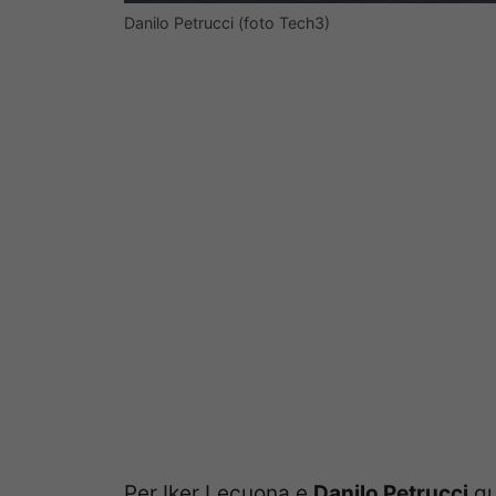
Danilo Petrucci (foto Tech3)
Per Iker Lecuona e
Danilo Petrucci
qu