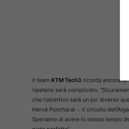
Il team
KTM Tech3
ricorda ancora la 
ripetersi sarà complicato. “Sicuramen
che l’obiettivo sarà un po’ diverso q
Hervé Poncharal -. Il circuito dell’Al
Speriamo di avere lo stesso tempo del