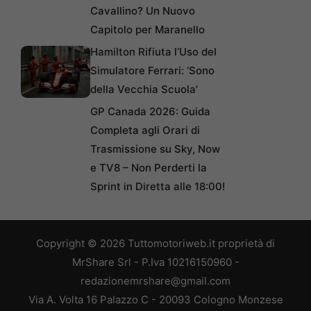
Cavallino? Un Nuovo
Capitolo per Maranello
Hamilton Rifiuta l’Uso del
Simulatore Ferrari: ‘Sono
della Vecchia Scuola’
GP Canada 2026: Guida
Completa agli Orari di
Trasmissione su Sky, Now
e TV8 – Non Perderti la
Sprint in Diretta alle 18:00!
Copyright © 2026 Tuttomotoriweb.it proprietà di
MrShare Srl - P.Iva 10216150960 -
redazionemrshare@gmail.com
Via A. Volta 16 Palazzo C - 20093 Cologno Monzese