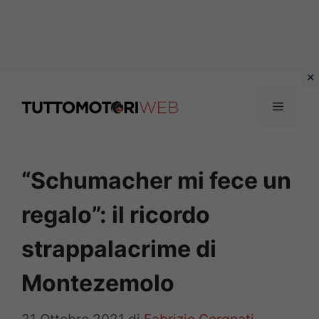
Vai
al
Menu
contenuto
“Schumacher mi fece un
regalo”: il ricordo
strappalacrime di
Montezemolo