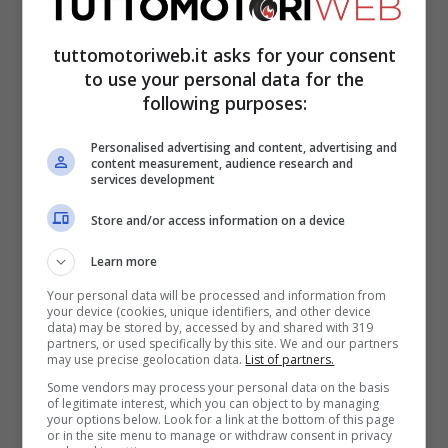
tuttomotoriweb.it asks for your consent
to use your personal data for the
following purposes:
Personalised advertising and content, advertising and
content measurement, audience research and
services development
Store and/or access information on a device
Learn more
È il retroscena, umano e toccante, che l’ex
Your personal data will be processed and information from
numero uno della Rossa ha svelato ai
your device (cookies, unique identifiers, and other device
data) may be stored by, accessed by and shared with 319
partners, or used specifically by this site. We and our partners
microfoni di Sky Sport, nel corso di
may use precise geolocation data.
List of partners.
un’intervista rilasciata a
Guido Meda
per il
Some vendors may process your personal data on the basis
of legitimate interest, which you can object to by managing
programma On The Road Again. E che, in
your options below. Look for a link at the bottom of this page
or in the site menu to manage or withdraw consent in privacy