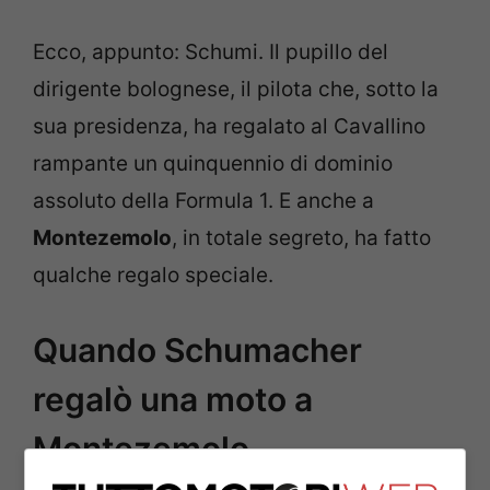
Ecco, appunto: Schumi. Il pupillo del
dirigente bolognese, il pilota che, sotto la
sua presidenza, ha regalato al Cavallino
rampante un quinquennio di dominio
assoluto della Formula 1. E anche a
Montezemolo
, in totale segreto, ha fatto
qualche regalo speciale.
Quando Schumacher
regalò una moto a
Montezemolo