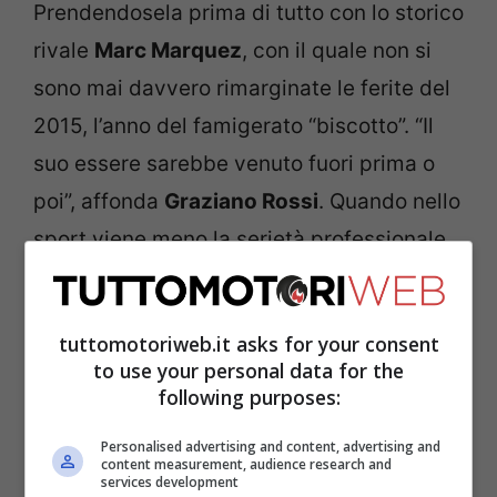
Prendendosela prima di tutto con lo storico
rivale
Marc Marquez
, con il quale non si
sono mai davvero rimarginate le ferite del
2015, l’anno del famigerato “biscotto”. “Il
suo essere sarebbe venuto fuori prima o
poi”, affonda
Graziano Rossi
. Quando nello
sport viene meno la serietà professionale,
il gusto di fare sport rispettando gli
avversari, poi non c’è nulla che tenga”.
tuttomotoriweb.it asks for your consent
to use your personal data for the
following purposes:
Personalised advertising and content, advertising and
content measurement, audience research and
services development