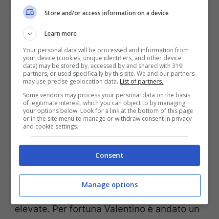
Store and/or access information on a device
Learn more
Your personal data will be processed and information from
your device (cookies, unique identifiers, and other device
data) may be stored by, accessed by and shared with 319
partners, or used specifically by this site. We and our partners
Più tenere sono invece le parole rivolte ad
may use precise geolocation data.
List of partners.
un altro grande avversario del fenomeno di
Some vendors may process your personal data on the basis
of legitimate interest, which you can object to by managing
Tavullia,
Max Biaggi
. “È stato uno dei
your options below. Look for a link at the bottom of this page
or in the site menu to manage or withdraw consent in privacy
pochissimi momenti nello sport dove due
and cookie settings.
personaggi, che non avrebbero potuto
Consent
essere più all’opposto e insopportabili l’uno
all’altro per modo di interpretare la vita,
Manage options
hanno regalato prestazioni sportive così
elevate. Per fortuna Valentino è andato un