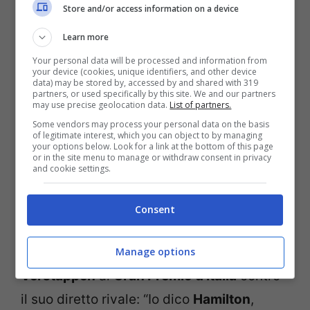
Store and/or access information on a device
Learn more
Your personal data will be processed and information from
Quando è stata loro posta la domanda su
your device (cookies, unique identifiers, and other device
data) may be stored by, accessed by and shared with 319
chi si aggiudicherà l’attuale campionato di
partners, or used specifically by this site. We and our partners
may use precise geolocation data.
List of partners.
F1
, i due francesi non sono sembrati avere
Some vendors may process your personal data on the basis
of legitimate interest, which you can object to by managing
dubbi: “Vorrei vedere
Verstappen
ma
your options below. Look for a link at the bottom of this page
or in the site menu to manage or withdraw consent in privacy
penso che vincerà
Hamilton
“, ha dichiarato
and cookie settings.
Arnoux
.
Consent
Ancora più deciso
Alesi
, rimasto molto
deluso dall’incidente innescato da
Manage options
Verstappen
al
Gran Premio d’Italia
contro
il suo diretto rivale: “Io dico
Hamilton
,