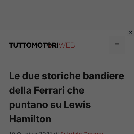
Vai
al
Menu
contenuto
Le due storiche bandiere
della Ferrari che
puntano su Lewis
Hamilton