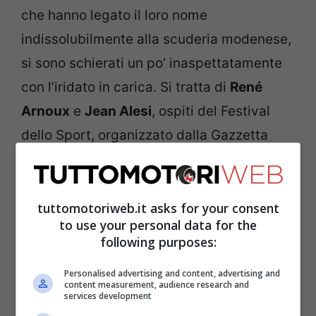
che hanno legato il loro nome
indissolubilmente alla scuderia modenese,
si sono schierati un po’ inaspettatamente
con l’iridato in carica. Si tratta di
René
Arnoux
e
Jean Alesi
, ospiti del Festival
dello Sport, organizzato dalla Gazzetta
dello Sport, a Trento.
tuttomotoriweb.it asks for your consent
to use your personal data for the
following purposes:
Personalised advertising and content, advertising and
content measurement, audience research and
services development