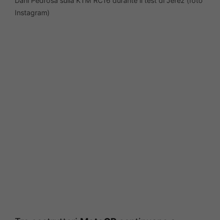
Dani Pedrosa sulla KTM RC16 durante il test di Jerez (foto
Instagram)