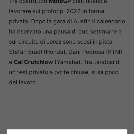
Tre costruttori
MotoGP
continuano a
lavorare sui prototipi 2022 in forma
privata. Dopo la gara di Austin il calendario
ha riservato una pausa di due settimane e
sul circuito di Jerez sono scesi in pista
Stefan Bradl (Honda), Dani Pedrosa (KTM)
e
Cal Crutchlow
(Yamaha). Trattandosi di
un test privato a porte chiuse, si sa poco
del lavoro.