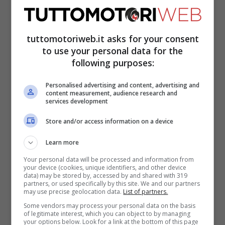
tuttomotoriweb.it asks for your consent
to use your personal data for the
following purposes:
Nel recente collettivo di due giorni a
Personalised advertising and content, advertising and
Misano la Honda ha portato una moto
content measurement, audience research and
services development
completamente rinnovata, motore
Store and/or access information on a device
compreso, quindi si presume che il
collaudatore tedesco
Stefan Bradl
abbia
Learn more
proseguito con il lavoro di raccolta dati
Your personal data will be processed and information from
your device (cookies, unique identifiers, and other device
della nuova RC213V, in modo da
data) may be stored by, accessed by and shared with 319
partners, or used specifically by this site. We and our partners
may use precise geolocation data.
List of partners.
comparare il prototipo 2022 anche su un
Some vendors may process your personal data on the basis
altro tracciato. Dopo il finale di stagione, il
of legitimate interest, which you can object to by managing
your options below. Look for a link at the bottom of this page