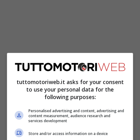
tuttomotoriweb.it asks for your consent
L’asfalto “bucato” sembrava terreno fertile
to use your personal data for the
per Jack, ma sul giro secco nel
Q2
non è
following purposes:
riuscito a far valere il suo stile di guida
Personalised advertising and content, advertising and
selvaggio. “Avevo una gomma dura nelle
content measurement, audience research and
services development
quarte prove libere ed ero due decimi più
Store and/or access information on a device
veloce rispetto alle qualifiche. È successo