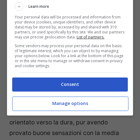
un paio di volte. Quindi sono già molto
Learn more
arrabbiato. Farò il possibile e cercherò di
Your personal data will be processed and information from
your device (cookies, unique identifiers, and other device
data) may be stored by, accessed by and shared with 319
andare avanti nella gara di domani”. Jack
partners, or used specifically by this site. We and our partners
may use precise geolocation data.
List of partners.
Miller ha sottolineato che entrambe le
Some vendors may process your personal data on the basis
gomme posteriori morbide non avevano il
of legitimate interest, which you can object to by managing
your options below. Look for a link at the bottom of this page
grip desiderato. La prova sta nel fatto che
or in the site menu to manage or withdraw consent in privacy
and cookie settings.
nelle terze libere ha guidato 0.797 secondi
più veloce rispetto alle qualifiche.
Consent
La certezza è che in gara non monterà la
Manage options
mescola morbida,
Jack Miller
sembra
orientato verso la dura, pur avendo
provato buone sensazioni con la media