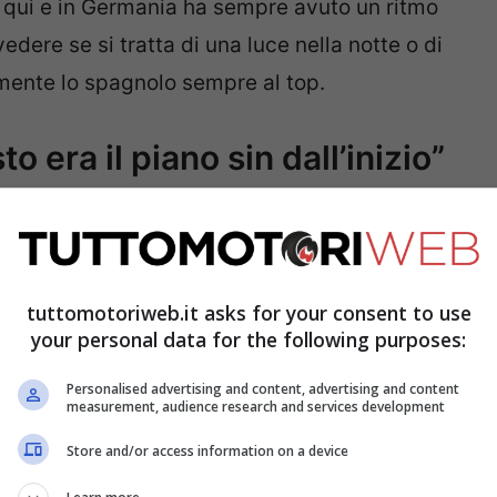
 qui e in Germania ha sempre avuto un ritmo
dere se si tratta di una luce nella notte o di
mente lo spagnolo sempre al top.
 era il piano sin dall’inizio”
 come riportato da Sky, ha così dichiarato: “Il
lo che poi è successo in gara. Io volevo
o’ più lento nei primi giri per poi dare lo
tuttomotoriweb.it asks for your consent to use
grado delle gomme. Sono riuscito a farlo e ho
your personal data for the following purposes:
trovato davvero molto bene sulla moto, con
Personalised advertising and content, advertising and content
measurement, audience research and services development
Store and/or access information on a device