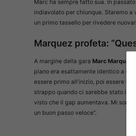
Marc ha sempre fatto sua. In passato
indiavolato per chiunque. Staremo a ve
un primo tassello per rivedere nuova
Marquez profeta: “Questo
A margine della gara
Marc Marquez
,
piano era esattamente identico a quel
essere primo all’inizio, poi essere un p
strappo quando ci sarebbe stato il de
visto che il gap aumentava. Mi sono 
un buon passo veloce”.