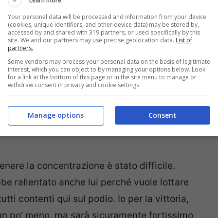
Learn more
Your personal data will be processed and information from your device
(cookies, unique identifiers, and other device data) may be stored by,
accessed by and shared with 319 partners, or used specifically by this
site. We and our partners may use precise geolocation data.
List of
partners.
Some vendors may process your personal data on the basis of legitimate
interest, which you can object to by managing your options below. Look
for a link at the bottom of this page or in the site menu to manage or
withdraw consent in privacy and cookie settings.
Manage options
Consent
a: Marquez risorge, Quartararo ipoteca il
nere la concentrazione è stato difficile.
e rallentato anche lui perché vuole lottare
tti contenti qui sul podio. Io per la vittoria,
 un po’ meno, ma sarà sicuramente fortissimo