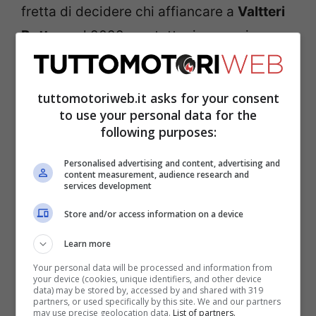
fretta di decidere chi affiancare a
Valtteri
Bottas
nel 2022, ma tuttavia, proprio
questo stato di cose potrebbe
incrementare la pressione sul pilota
tuttomotoriweb.it asks for your consent
italiano, chiamato, inevitabilmente, a
to use your personal data for the
following purposes:
mostrare di valere il rinnovo.
Personalised advertising and content, advertising and
content measurement, audience research and
services development
Store and/or access information on a device
Learn more
Your personal data will be processed and information from
your device (cookies, unique identifiers, and other device
data) may be stored by, accessed by and shared with 319
partners, or used specifically by this site. We and our partners
may use precise geolocation data.
List of partners.