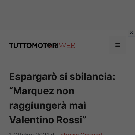
Vai
al
Menu
contenuto
Espargarò si sbilancia:
“Marquez non
raggiungerà mai
Valentino Rossi”