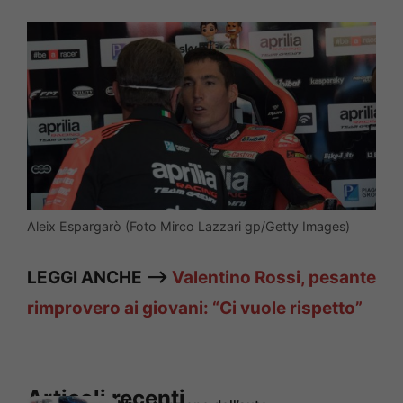
Aleix Espargarò (Foto Mirco Lazzari gp/Getty Images)
LEGGI ANCHE —>
Valentino Rossi, pesante
rimprovero ai giovani: “Ci vuole rispetto”
Articoli recenti