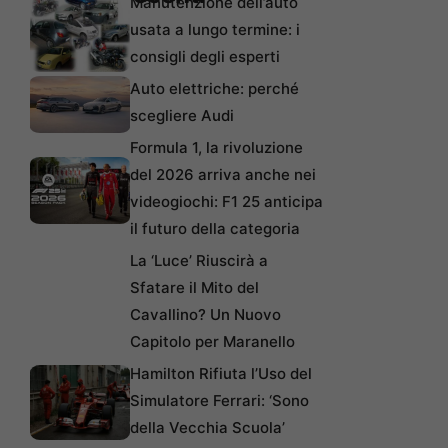
Manutenzione dell’auto
usata a lungo termine: i
consigli degli esperti
Auto elettriche: perché
scegliere Audi
Formula 1, la rivoluzione
del 2026 arriva anche nei
videogiochi: F1 25 anticipa
il futuro della categoria
La ‘Luce’ Riuscirà a
Sfatare il Mito del
Cavallino? Un Nuovo
Capitolo per Maranello
Hamilton Rifiuta l’Uso del
Simulatore Ferrari: ‘Sono
della Vecchia Scuola’