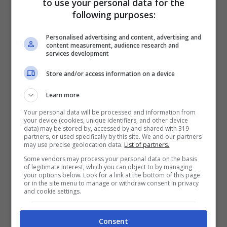
to use your personal data for the
avvicinare così tante persone, rendere il
following purposes:
motociclismo uno degli sport più seguiti al
Personalised advertising and content, advertising and
mondo, il modo in cui ha interpretato le
content measurement, audience research and
services development
corse e la sua felicità, è molto difficile che
Store and/or access information on a device
venga superato da qualcun altro. Anche
Fabio (
Quartararo
, ndr) ha qualcosa di
Learn more
Valentino, ma è molto difficile che lo
Your personal data will be processed and information from
your device (cookies, unique identifiers, and other device
eguagli”.
data) may be stored by, accessed by and shared with 319
partners, or used specifically by this site. We and our partners
may use precise geolocation data.
List of partners.
Espargarò sta con
Some vendors may process your personal data on the basis
of legitimate interest, which you can object to by managing
your options below. Look for a link at the bottom of this page
Valentino Rossi
or in the site menu to manage or withdraw consent in privacy
and cookie settings.
Consent