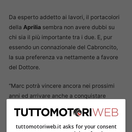
Da esperto addetto ai lavori, il portacolori
della
Aprilia
sembra non avere dubbi su
chi sia il più importante tra i due. E, pur
essendo un connazionale del Cabroncito,
la sua preferenza va nettamente a favore
del Dottore.
“Marc potrà vincere ancora nei prossimi
anni ed arrivare anche a conquistare
dodici Mondiali”, spiega ai microfoni del
quotidiano sportivo spagnolo As. “Ma
quello che ha fatto Valentino, cioè
tuttomotoriweb.it asks for your consent