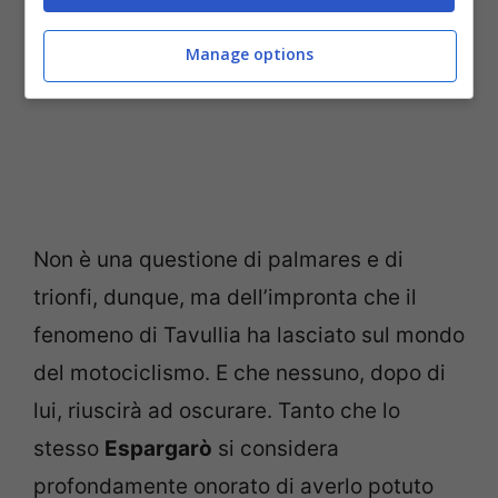
Manage options
Non è una questione di palmares e di
trionfi, dunque, ma dell’impronta che il
fenomeno di Tavullia ha lasciato sul mondo
del motociclismo. E che nessuno, dopo di
lui, riuscirà ad oscurare. Tanto che lo
stesso
Espargarò
si considera
profondamente onorato di averlo potuto