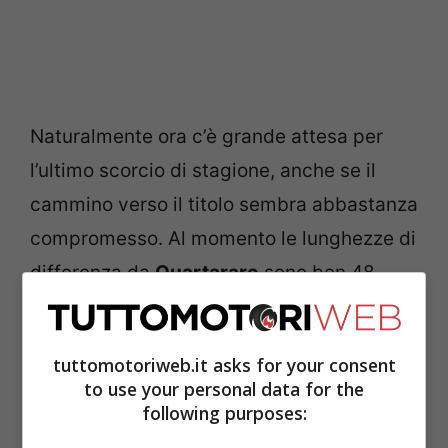
Naturalmente ora c’è grande attesa per
l’ultimo scorcio di stagione, anche se il
cammino verso il titolo sembra abbastanza
compromesso. Al momento le lunghezze di
differenza da
Quartararo
sono ben 48.
Probabilmente però Pecco sarebbe
contento almeno di giocarsela sino
tuttomotoriweb.it asks for your consent
all’ultima gara. Per fare ciò però dovrà
to use your personal data for the
cercare di chiudere quantomeno sempre a
following purposes:
podio le prossime gare.