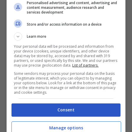
Personalised advertising and content, advertising and
content measurement, audience research and
services development
Bagnaia ora punta il
Store and/or access information on a device
bersaglio grosso
Learn more
Your personal data will be processed and information from
In vista del prossimo Gran Premio ad
your device (cookies, unique identifiers, and other device
data) may be stored by, accessed by and shared with 319
Austin Pecco ha così commentato: “Questo
partners, or used specifically by this site. We and our partners
may use precise geolocation data.
List of partners.
periodo di riposo prima della gara negli
Some vendors may process your personal data on the basis
of legitimate interest, which you can object to by managing
USA e dopo il testi di Misano mi sono stati
your options below. Look for a link at the bottom of this page
or in the site menu to manage or withdraw consent in privacy
utili per ricaricarmi ed assimilare le due
and cookie settings.
vittorie, soprattutto l’ultima ottenuta sulla
pista di casa. Sia ad Aragon che a Misano
Consent
ho trovato subito il feeling con la moto sin
Manage options
dalle prove libere del venerdì e più in