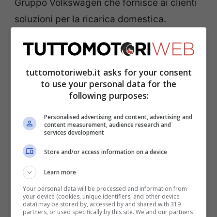
Gruppo Volkswagen che fornisce ai clienti
soluzioni per la ricarica domestica.
tuttomotoriweb.it asks for your consent
to use your personal data for the
following purposes:
Personalised advertising and content, advertising and
content measurement, audience research and
services development
Store and/or access information on a device
Learn more
Innanzitutto le case costruttrici forniranno
Your personal data will be processed and information from
veicoli con una maggiore autonomia e
your device (cookies, unique identifiers, and other device
data) may be stored by, accessed by and shared with 319
verranno migliorate le infrastrutture per la
partners, or used specifically by this site. We and our partners