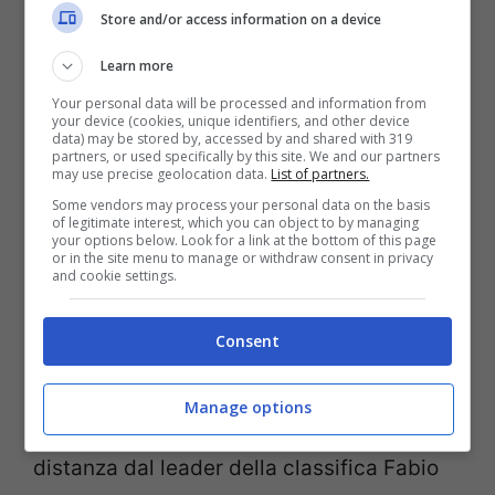
undicesimo a Silverstone, diciassettesimo
Store and/or access information on a device
ad Aragon e dodicesimo a Misano.
Learn more
Your personal data will be processed and information from
your device (cookies, unique identifiers, and other device
data) may be stored by, accessed by and shared with 319
partners, or used specifically by this site. We and our partners
may use precise geolocation data.
List of partners.
Some vendors may process your personal data on the basis
of legitimate interest, which you can object to by managing
your options below. Look for a link at the bottom of this page
or in the site menu to manage or withdraw consent in privacy
and cookie settings.
Consent
Sicuramente
Zarco
punta a invertire la
Manage options
rotta da Austin, anche se ormai i punti di
distanza dal leader della classifica Fabio