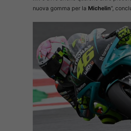
nuova gomma per la
Michelin
“, concl