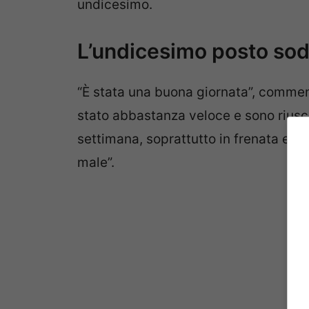
undicesimo.
L’undicesimo posto sod
“È stata una buona giornata”, comment
stato abbastanza veloce e sono riusci
settimana, soprattutto in frenata e in
male”.