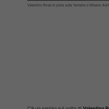
Valentino Rossi in pista sulla Yamaha a Misano Adr
C’è un sorriso sul volto di
Valentino R