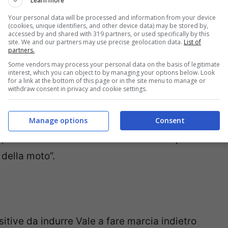
Learn more
Your personal data will be processed and information from your device
(cookies, unique identifiers, and other device data) may be stored by,
accessed by and shared with 319 partners, or used specifically by this
site. We and our partners may use precise geolocation data.
List of
partners.
fine stagione, a differenza della maggior parte
Some vendors may process your personal data on the basis of legitimate
llia non è stato impegnato nello svezzamento
interest, which you can object to by managing your options below. Look
for a link at the bottom of this page or in the site menu to manage or
ssimo campionato.
withdraw consent in privacy and cookie settings.
Manage options
Consent
izza il nove volte campione del mondo a
, “ma abbiamo cercato di lavorare su quello
 della moto”.
itive da indurre Vale a fare marcia indietro