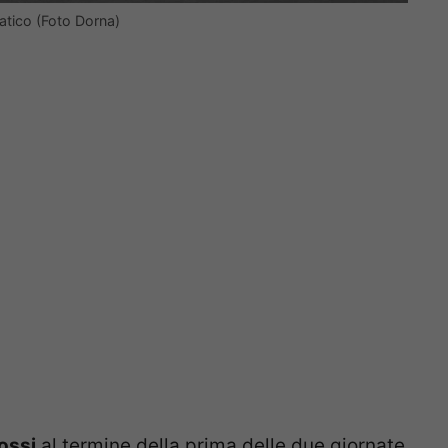
iatico (Foto Dorna)
ossi
al termine della prima delle due giornate