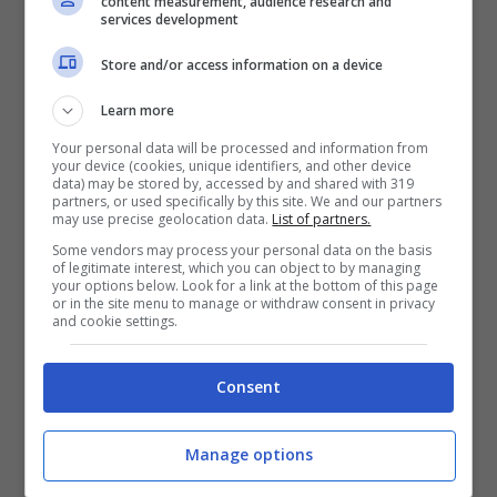
content measurement, audience research and
stavo andando bene fin dall’inizio”, ha
services development
ammesso
Aleix Espargarò
dopo la
Store and/or access information on a device
seconda sessione di prove libere.
Learn more
Your personal data will be processed and information from
La prestazione di Aleix
your device (cookies, unique identifiers, and other device
data) may be stored by, accessed by and shared with 319
partners, or used specifically by this site. We and our partners
may use precise geolocation data.
List of partners.
Qualche difficoltà iniziale quando è caduta
Some vendors may process your personal data on the basis
la prima pioggia nelle
FP1
. “Sul bagnato mi
of legitimate interest, which you can object to by managing
your options below. Look for a link at the bottom of this page
or in the site menu to manage or withdraw consent in privacy
sono sentito un po’ perso all’inizio, ma poi
and cookie settings.
mi sono sentito meglio a ogni giro e sono
stato uno dei sei più veloci di sempre”, ha
Consent
aggiunto il più anziano dei due fratelli
Manage options
Espargaró. Buone le prime sensazioni in
attesa delle decisive FP3 e delle qualifiche