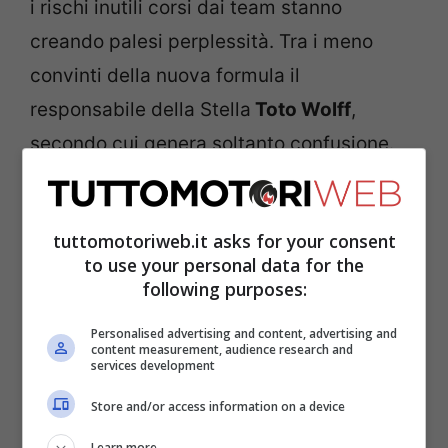
i rischi inutili corsi dai team stanno
creando palesi perplessità. Tra i meno
convinti della nuova formula il
responsabile della Stella
Toto Wolff
,
secondo cui genera soltanto confusione.
tuttomotoriweb.it asks for your consent
to use your personal data for the
following purposes:
Personalised advertising and content, advertising and
content measurement, audience research and
services development
Store and/or access information on a device
Learn more