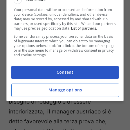
“Personalmente non riesco neppure più a
Your personal data will be processed and information from
capire quale sessione sia quando”, ha
your device (cookies, unique identifiers, and other device
data) may be stored by, accessed by and shared with 319
affermato a Motorsport.com. “Dunque se
partners, or used specifically by this site. We and our partners
may use precise geolocation data.
List of partners.
parliamo del sistema adottato oggi non
Some vendors may process your personal data on the basis
of legitimate interest, which you can object to by managing
vedo benefici. Ci sono troppo pochi punti
your options below. Look for a link at the bottom of this page
or in the site menu to manage or withdraw consent in privacy
in palio e il pericolo di compromettere la
and cookie settings.
domenica è alto”.
Consent
Ma siccome non è giusto stroncare da
Manage options
subito una novità che, ovviamente, ha
bisogno di rodaggio e di essere
interiorizzata, il manager austriaco si è
detto favorevole alla terza prova che,