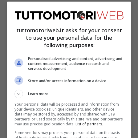
Sì, perché a Monza il 49enne ha rivelato di
voler far cambiare idea ai vertici dello
tuttomotoriweb.it asks for your consent
sport a proposito dei motori, così che la
to use your personal data for the
Volkswagen
possa farsi largo nella classe
following purposes:
regina.
Personalised advertising and content, advertising and
content measurement, audience research and
services development
Store and/or access information on a device
Learn more
Your personal data will be processed and information from
your device (cookies, unique identifiers, and other device
data) may be stored by, accessed by and shared with 319
partners, or used specifically by this site. We and our partners
may use precise geolocation data.
List of partners.
Some vendors may process your personal data on the basis
of legitimate interest, which you can object to by managing