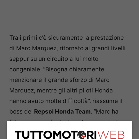
Tra i primi c’è sicuramente la prestazione
di Marc Marquez, ritornato ai grandi livelli
seppur su un circuito a lui molto
congeniale. “Bisogna chiaramente
menzionare il grande sforzo di Marc
Marquez, mentre gli altri piloti Honda
hanno avuto molte difficoltà”, riassume il
boss del
Repsol Honda Team
. “Marc ha
fatto una gara fantastica, ha provato di
tutto e ha dato tutto quello che aveva fino