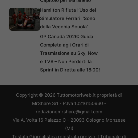
Capitolo per Maranello
Hamilton Rifiuta l’Uso del
Simulatore Ferrari: ‘Sono
della Vecchia Scuola’
GP Canada 2026: Guida
Completa agli Orari di
Trasmissione su Sky, Now
e TV8 – Non Perderti la
Sprint in Diretta alle 18:00!
Copyright © 2026 Tuttomotoriweb.it proprietà di
MrShare Srl - P.Iva 10216150960 -
redazionemrshare@gmail.com
Via A. Volta 16 Palazzo C - 20093 Cologno Monzese
(MI)
Testata Giornalistica registrata presso il Tribunale di