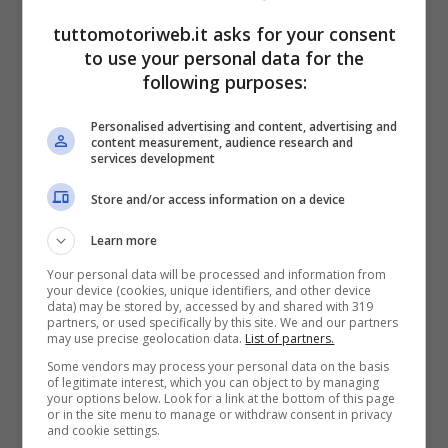
all’ultimo. Siamo molto felici di vederlo
tuttomotoriweb.it asks for your consent
guidare di nuovo in testa”.
to use your personal data for the
following purposes:
Stavolta davanti a sé ha trovato la
Ducati
Personalised advertising and content, advertising and
di Pecco Bagnaia
fortemente motivata a
content measurement, audience research and
services development
conquistare la vittoria e che ha saputo
Store and/or access information on a device
sfruttare l’accelerazione della
Learn more
Desmosedici. “Bagnaia era molto veloce.
Your personal data will be processed and information from
Marc ha potuto vincere molte volte qui, ma
your device (cookies, unique identifiers, and other device
data) may be stored by, accessed by and shared with 319
questo è un grande risultato considerando
partners, or used specifically by this site. We and our partners
may use precise geolocation data.
List of partners.
il punteggio complessivo della stagione.
Some vendors may process your personal data on the basis
La combinazione di Marquez e la Honda
of legitimate interest, which you can object to by managing
your options below. Look for a link at the bottom of this page
RC213V è stata fantastica domenica.
or in the site menu to manage or withdraw consent in privacy
and cookie settings.