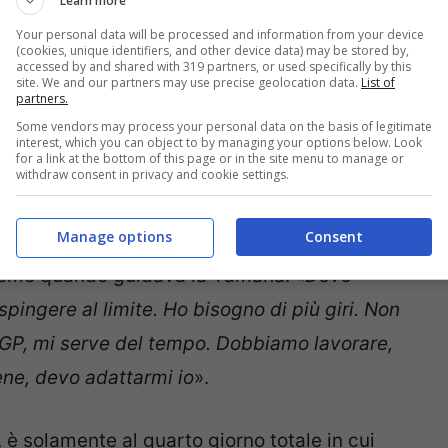
Learn more
racciato un bilancio di come è andata finora
Your personal data will be processed and information from your device
ono migliorato un secondo e mezzo rispetto a
(cookies, unique identifiers, and other device data) may be stored by,
accessed by and shared with 319 partners, or used specifically by this
nte. Bisogna andare passo dopo passo. Tutti
site. We and our partners may use precise geolocation data.
List of
partners.
e complicato essere lì, ma poco a poco
sto
Some vendors may process your personal data on the basis of legitimate
interest, which you can object to by managing your options below. Look
ndo e facendo esperienza, servono tanti
for a link at the bottom of this page or in the site menu to manage or
withdraw consent in privacy and cookie settings.
Manage options
Consent
l diciannovesimo tempo, non è stato semplice
 come quando guidava la Yamaha: «
Devo
spingere al limite. Ho bisogno di più giri. Non
S-GP, mi serve del tempo. Dobbiamo lavorare,
ene, devo adattarmi io
».
 è solamente al quarto giorno totale in cui