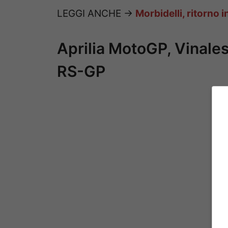
LEGGI ANCHE ->
Morbidelli, ritorno 
Aprilia MotoGP, Vinales
RS-GP