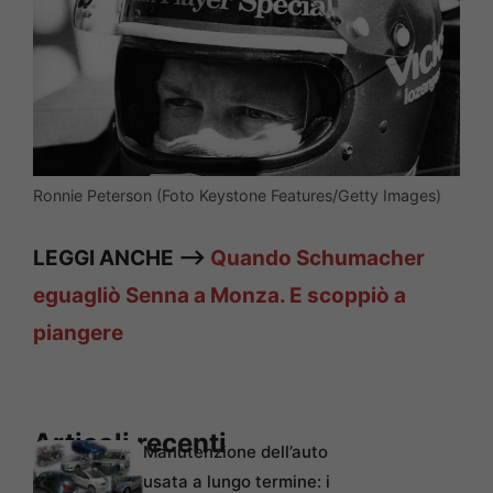
Ronnie Peterson (Foto Keystone Features/Getty Images)
LEGGI ANCHE —>
Quando Schumacher
eguagliò Senna a Monza. E scoppiò a
piangere
Articoli recenti
Manutenzione dell’auto
usata a lungo termine: i