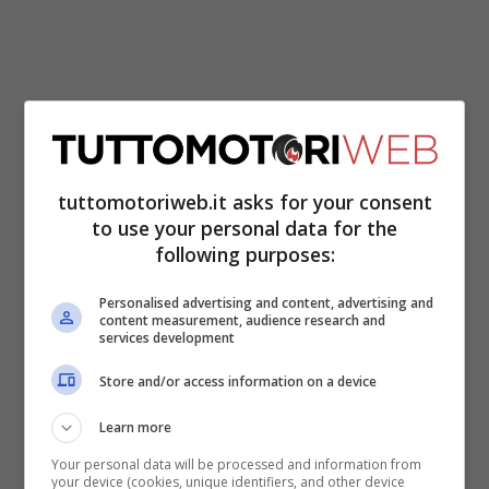
Nel 1970 arrivò il debutto in F1 al volante
della March
, ma nella sua prima stagione
tuttomotoriweb.it asks for your consent
non ottenne risultati. Rimasto nella
to use your personal data for the
following purposes:
scuderia britannica anche nei due anni
successivi, giunse secondo nel 1971,
Personalised advertising and content, advertising and
content measurement, audience research and
grazie ad una serie di podi. Nel 1974, pur
services development
con una Lotus in difficoltà, Peterson riuscì
Store and/or access information on a device
a vincere 3 Gran Premi (Monaco, Francia e
Learn more
Italia). Ritornò alla March nel 1976, ma
Your personal data will be processed and information from
riuscì ad aggiudicarsi solo il Gran Premio
your device (cookies, unique identifiers, and other device