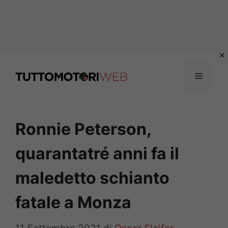
Vai
al
Menu
contenuto
Ronnie Peterson,
quarantatré anni fa il
maledetto schianto
fatale a Monza