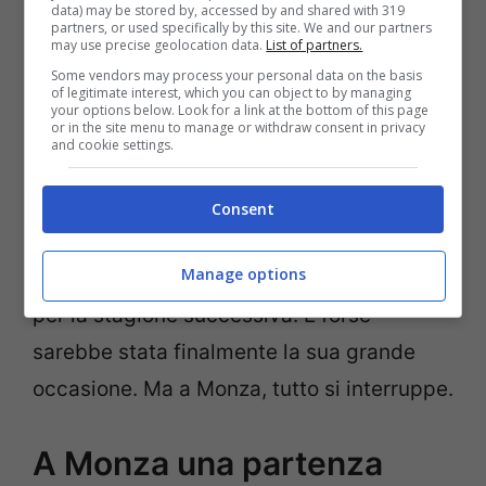
data) may be stored by, accessed by and shared with 319
d’Italia, quasi fosse un segno premonitore.
partners, or used specifically by this site. We and our partners
may use precise geolocation data.
List of partners.
Some vendors may process your personal data on the basis
Passò alla Tyrrell dove ottenne scarsi
of legitimate interest, which you can object to by managing
your options below. Look for a link at the bottom of this page
or in the site menu to manage or withdraw consent in privacy
risultati, prima di far ritorno alla Lotus nel
and cookie settings.
1978. Ma il rapporto con Colin Chapman
non decollò mai. Fu relegato a seconda
Consent
guida e alla fine, col peggiorare della
Manage options
situazione, decise di firmare con McLaren
per la stagione successiva. E forse
sarebbe stata finalmente la sua grande
occasione. Ma a Monza, tutto si interruppe.
A Monza una partenza