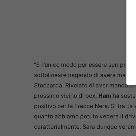
“E’ l’unico modo per essere sempre st
sottolineare negando di avere mai ott
Stoccarda. Rivelato di aver mandato 
prossimo vicino di box,
Ham
ha soste
positivo per le Frecce Nere. Si tratta
quanto abbiamo potuto vedere il driv
caratterialmente. Sarà dunque verame