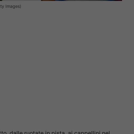
ty Images)
tto, dalle ruotate in pista, ai cappellini nel