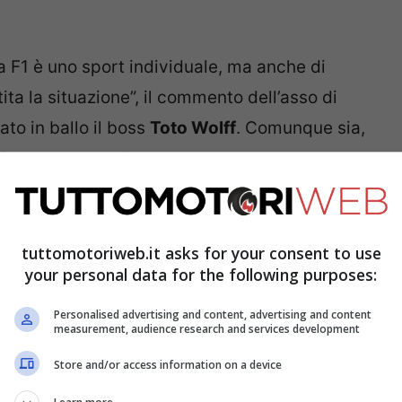
F1 è uno sport individuale, ma anche di
a la situazione”, il commento dell’asso di
to in ballo il boss
Toto Wolff
. Comunque sia,
rti possono coesistere”.
e, il britannico ha affermato però di non
oti innate e velocità, tuttavia non so se andrà
tuttomotoriweb.it asks for your consent to use
your personal data for the following purposes:
iunto pungente reclamando in seguito “pari
Personalised advertising and content, advertising and content
measurement, audience research and services development
Store and/or access information on a device