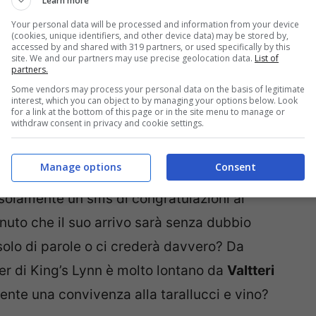
Learn more
Your personal data will be processed and information from your device
(cookies, unique identifiers, and other device data) may be stored by,
accessed by and shared with 319 partners, or used specifically by this
site. We and our partners may use precise geolocation data.
List of
partners.
Some vendors may process your personal data on the basis of legitimate
interest, which you can object to by managing your options below. Look
for a link at the bottom of this page or in the site menu to manage or
withdraw consent in privacy and cookie settings.
imolato a dare il massimo”, ha poi tenuto a
Manage options
Consent
enuto un trattamento privilegiato da parte di
solamente un sms di congratulazioni al
nuto che il suo arrivo sarà senza dubbio
 solo di parole o ci crederà davvero? Da
er di King’s Lynn è molto lontano da
Valtteri
nte una convivenza alla tarallucci e vino?