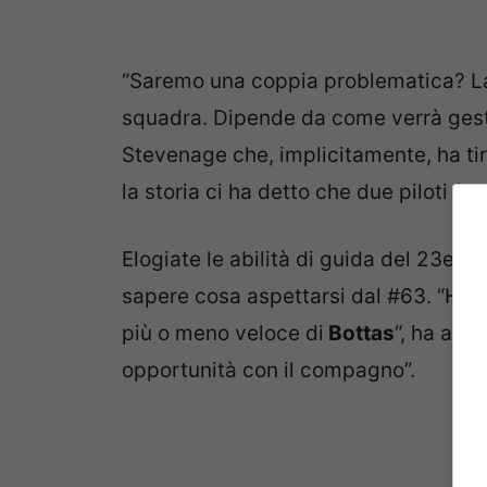
“Saremo una coppia problematica? La 
squadra. Dipende da come verrà gestit
Stevenage che, implicitamente, ha tira
la storia ci ha detto che due piloti fo
Elogiate le abilità di guida del 23enn
sapere cosa aspettarsi dal #63. “Ha d
più o meno veloce di
Bottas
“, ha agg
opportunità con il compagno”.