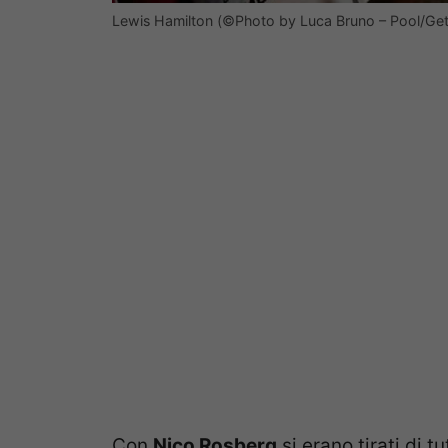
Lewis Hamilton (©Photo by Luca Bruno – Pool/Get
Con
Nico Rosberg
si erano tirati di tu