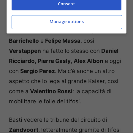
Consent
Manage options
Come Schumi tritò
Eddie Irvine
,
Rubens
Barrichello
e
Felipe Massa
, così
Verstappen
ha fatto lo stesso con
Daniel
Ricciardo
,
Pierre Gasly
,
Alex Albon
e oggi
con
Sergio Perez
. Ma c’è anche un altro
aspetto che lo lega al grande Kaiser, così
come a
Valentino Rossi
: la capacità di
mobilitare le folle dei tifosi.
Basti vedere le tribune del circuito di
Zandvoort
, letteralmente gremite di tifosi