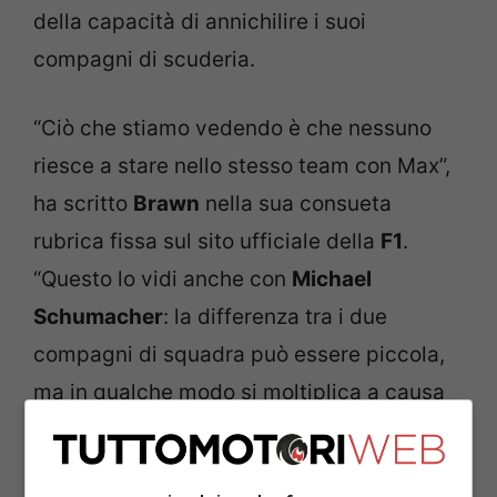
della capacità di annichilire i suoi
compagni di scuderia.
“Ciò che stiamo vedendo è che nessuno
riesce a stare nello stesso team con Max”,
ha scritto
Brawn
nella sua consueta
rubrica fissa sul sito ufficiale della
F1
.
“Questo lo vidi anche con
Michael
Schumacher
: la differenza tra i due
compagni di squadra può essere piccola,
ma in qualche modo si moltiplica a causa
della frustrazione di non essere mai in
grado di colmare il divario con il primo