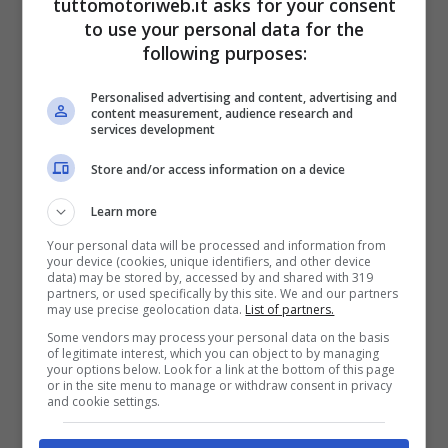
tuttomotoriweb.it asks for your consent
pilota. Così la seconda guida tenta di
to use your personal data for the
compensare e questo alla fine la
following purposes:
penalizza”.
Personalised advertising and content, advertising and
content measurement, audience research and
services development
Perché Verstappen
Store and/or access information on a device
somiglia a Schumacher e
Learn more
Valentino Rossi
Your personal data will be processed and information from
your device (cookies, unique identifiers, and other device
data) may be stored by, accessed by and shared with 319
partners, or used specifically by this site. We and our partners
may use precise geolocation data.
List of partners.
Some vendors may process your personal data on the basis
of legitimate interest, which you can object to by managing
your options below. Look for a link at the bottom of this page
or in the site menu to manage or withdraw consent in privacy
and cookie settings.