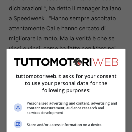
dichiarazioni “, ha detto il manager italiano
a Speedweek . “Hanno sempre ascoltato
attentamente Cal e hanno cercato di
migliorare la moto. Ma la verità è che se
vinci e vinci, come ha fatto con Marc nei
sette anni dal 2012 al 2019, non ha senso
cambiare drasticamente direzione. Un
tuttomotoriweb.it asks for your consent
simile approccio non giustificherebbe il
to use your personal data for the
corrispondente investimento”.
following purposes:
Personalised advertising and content, advertising and
Una RC213V
content measurement, audience research and
services development
“personalizzata”
Store and/or access information on a device