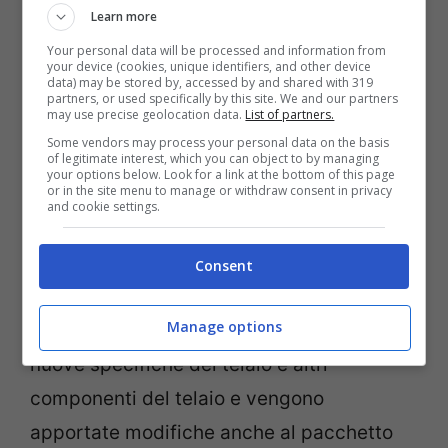
Learn more
Ma dalla scorsa stagione la Honda fatica a
Your personal data will be processed and information from
vincere dopo anni di successi e ci si
your device (cookies, unique identifiers, and other device
data) may be stored by, accessed by and shared with 319
interroga sull’evoluzione della moto e sul
partners, or used specifically by this site. We and our partners
may use precise geolocation data.
List of partners.
lavoro dei tecnici. “In Honda sanno che la
Some vendors may process your personal data on the basis
nostra MotoGP non è un mezzo facile da
of legitimate interest, which you can object to by managing
your options below. Look for a link at the bottom of this page
or in the site menu to manage or withdraw consent in privacy
guidare. Il modo in cui la Honda è stata
and cookie settings.
sviluppata negli anni con
Casey Stoner
e
poi con Marc Marquez ha un grande
Consent
potenziale se hai un certo stile di guida.
Manage options
Nel frattempo, in Honda vengono prodotte
nuove specifiche del telaio e altri
componenti del telaio e vengono
apportate modifiche anche al pacchetto