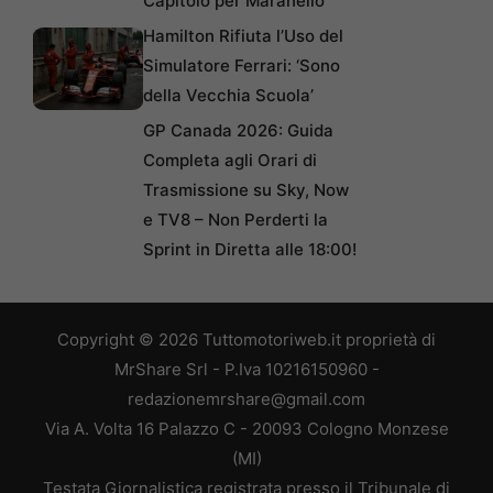
Capitolo per Maranello
Hamilton Rifiuta l’Uso del
Simulatore Ferrari: ‘Sono
della Vecchia Scuola’
GP Canada 2026: Guida
Completa agli Orari di
Trasmissione su Sky, Now
e TV8 – Non Perderti la
Sprint in Diretta alle 18:00!
Copyright © 2026 Tuttomotoriweb.it proprietà di
MrShare Srl - P.Iva 10216150960 -
redazionemrshare@gmail.com
Via A. Volta 16 Palazzo C - 20093 Cologno Monzese
(MI)
Testata Giornalistica registrata presso il Tribunale di