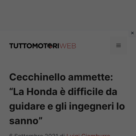
Vai
al
Menu
contenuto
Cecchinello ammette:
“La Honda è difficile da
guidare e gli ingegneri lo
sanno”