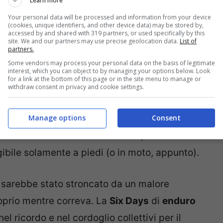
Learn more
Your personal data will be processed and information from your device
(cookies, unique identifiers, and other device data) may be stored by,
accessed by and shared with 319 partners, or used specifically by this
site. We and our partners may use precise geolocation data.
List of
partners.
ederazione olandese Knmv ha dato il centauro
Some vendors may process your personal data on the basis of legitimate
atori dell’evento. Immediate sono partite le
interest, which you can object to by managing your options below. Look
for a link at the bottom of this page or in the site menu to manage or
sto per situazioni di questo genere.
withdraw consent in privacy and cookie settings.
Manage options
Consent
ione dell’accaduto, sarebbe stato ritrovato
ccasciato accanto alla sua moto, in una
ibile solamente a piedi (o in moto, appunto).
o sarebbe stato stroncato da un malore
oprio mentre correva. La
Six Days
di
enduro
 ricordo e nel cordoglio collettivi per il