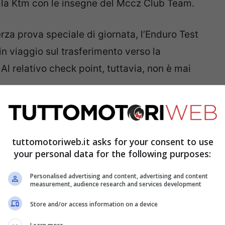
lla Ktm con le insegne del Mccz Club Team.
rza prova speciale di giornata, l’Enduro Test
in viaggio sul trasferimento verso la
 Al relativo check point, tuttavia, non è mai
nte la Six Days di enduro
tuttomotoriweb.it asks for your consent to use
your personal data for the following purposes:
Personalised advertising and content, advertising and content
measurement, audience research and services development
Store and/or access information on a device