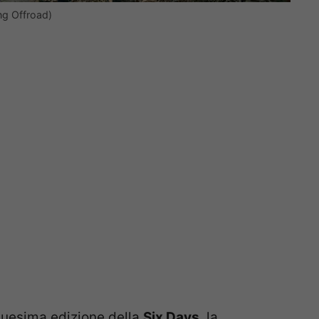
ng Offroad)
uesima edizione della
Six Days
, la