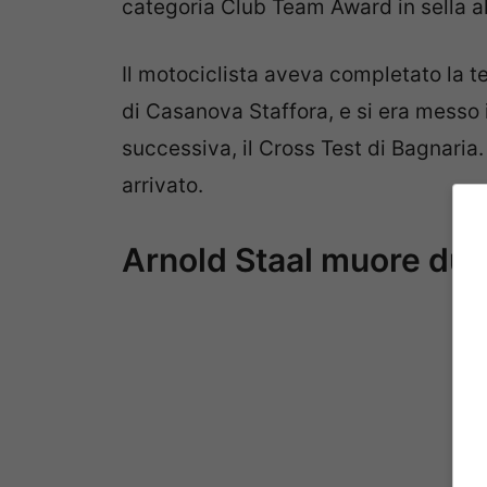
categoria Club Team Award in sella a
Il motociclista aveva completato la te
di Casanova Staffora, e si era messo 
successiva, il Cross Test di Bagnaria.
arrivato.
Arnold Staal muore dura