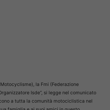
e Motocyclisme), la Fmi (Federazione
 Organizzatore Isde”, si legge nel comunicato
cono a tutta la comunità motociclistica nel
ua famiglia e ai suoi amici in questo