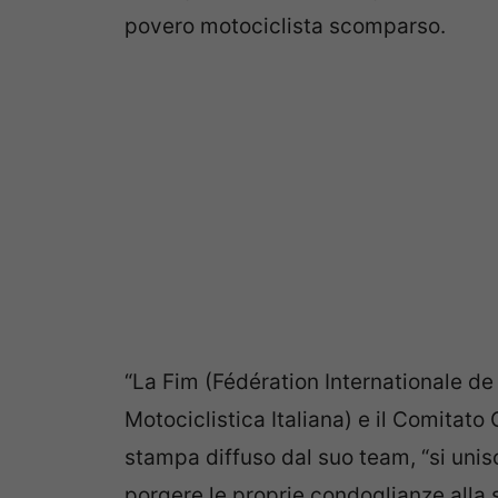
povero motociclista scomparso.
“La Fim (Fédération Internationale d
Motociclistica Italiana) e il Comitato
stampa diffuso dal suo team, “si unis
porgere le proprie condoglianze alla s