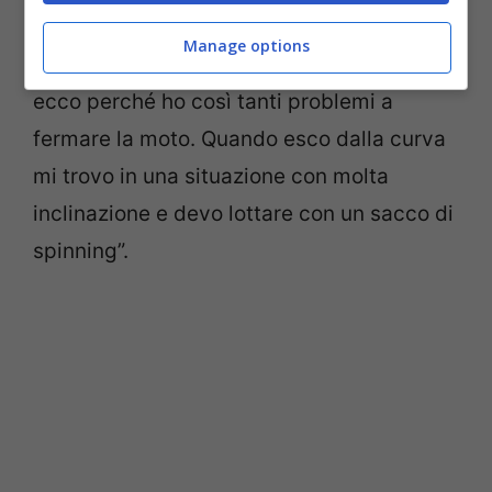
freno posteriore in questo modo. Ed è per
Manage options
questo che cado così spesso sull’anteriore,
ecco perché ho così tanti problemi a
fermare la moto. Quando esco dalla curva
mi trovo in una situazione con molta
inclinazione e devo lottare con un sacco di
spinning”.