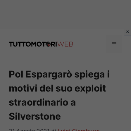
Vai
al
Menu
contenuto
Pol Espargarò spiega i
motivi del suo exploit
straordinario a
Silverstone