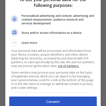
following purposes:
usato dischi freno diversi dagli altri e in
KTM ho fatto sudare i ragazzi di Brembo”,
Personalised advertising and content, advertising and
content measurement, audience research and
ha ammesso
Pol Espargarò
.
services development
Store and/or access information on a device
Problemi di trazione per
Learn more
Pol Espargarò
Your personal data will be processed and information from
your device (cookies, unique identifiers, and other device
data) may be stored by, accessed by and shared with 319
partners, or used specifically by this site. We and our partners
La
Honda RC-V
lamenta qualche problema
may use precise geolocation data.
List of partners.
di trazione al posteriore e questo gli
Some vendors may process your personal data on the basis
of legitimate interest, which you can object to by managing
impedisce di esprimersi come vorrebbe.
your options below. Look for a link at the bottom of this page
or in the site menu to manage or withdraw consent in privacy
“In Honda abbiamo qualche problema di
and cookie settings.
trazione, soprattutto alla ruota posteriore.
Consent
Pertanto, non mi è consentito utilizzare il