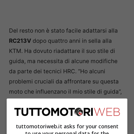
Del resto non è stato facile adattarsi alla
RC213V
dopo quattro anni in sella alla
KTM. Ha dovuto riadattare il suo stile di
guida, ma necessita di alcune modifiche
da parte dei tecnici HRC. “Ho alcuni
problemi cruciali da affrontare su questa
moto che influenzano il mio stile di guida”,
ha spiegato il minore dei fratelli Espargarò.
“Normalmente uso molto i freni posteriori,
su tutte le moto che ho guidato, anche
tuttomotoriweb.it asks for your consent
nella classe 125 cc. Quindi in Moto2 ho
to use your personal data for the