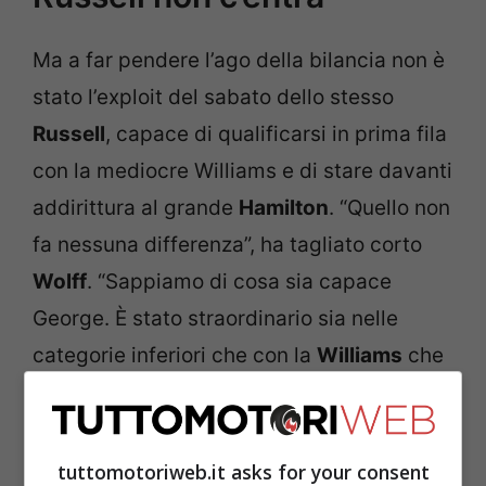
Ma a far pendere l’ago della bilancia non è
stato l’exploit del sabato dello stesso
Russell
, capace di qualificarsi in prima fila
con la mediocre Williams e di stare davanti
addirittura al grande
Hamilton
. “Quello non
fa nessuna differenza”, ha tagliato corto
Wolff
. “Sappiamo di cosa sia capace
George. È stato straordinario sia nelle
categorie inferiori che con la
Williams
che
con noi in
Bahrain
l’anno scorso. Se avessi
avuto bisogno ancora di una prova allora
qualcosa sarebbe stato sbagliato. Ma la
tuttomotoriweb.it asks for your consent