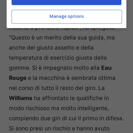
Source
ha guadagnato molto tempo su
Manage options
tutti gli avversari, perché è l’unico che è
riuscito a prendere l’apice”, ha spiegato.
“Questo è un merito della sua guida, ma
anche del giusto assetto e della
temperatura di esercizio giusta delle
gomme. Si è impegnato molto alla
Eau
Rouge
e la macchina è sembrata ottima
nel corso di tutto il resto del giro. La
Williams
ha affrontato le qualifiche in
modo rischioso ma molto intelligente,
compiendo due giri di cui il primo in difesa.
Si sono presi un rischio e hanno avuto