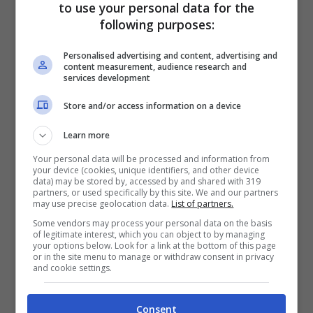
to use your personal data for the
decisione prende in considerazione altri
following purposes:
fattori. Vedremo”.
Personalised advertising and content, advertising and
content measurement, audience research and
services development
Store and/or access information on a device
Learn more
Your personal data will be processed and information from
your device (cookies, unique identifiers, and other device
data) may be stored by, accessed by and shared with 319
partners, or used specifically by this site. We and our partners
may use precise geolocation data.
List of partners.
Some vendors may process your personal data on the basis
of legitimate interest, which you can object to by managing
your options below. Look for a link at the bottom of this page
or in the site menu to manage or withdraw consent in privacy
Ciononostante anche il boss del team
and cookie settings.
campione del mondo in carica ha rivolto un
grande plauso al pilota britannico: “Alla
Consent