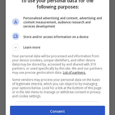
to use your personal data for the
Probabilmente ancora troppo immatura
following purposes:
per accollarsi una responsabilità tanto
Personalised advertising and content, advertising and
content measurement, audience research and
gravosa come quella di portare avanti una
services development
vera e propria azienda com’era diventata
Store and/or access information on a device
nel corso del tempo, la dirigente è stata
Learn more
vittima di accuse e commenti sprezzanti
Your personal data will be processed and information from
da parte del paddock che l’hanno
your device (cookies, unique identifiers, and other device
data) may be stored by, accessed by and shared with 319
evidentemente ferita.
partners, or used specifically by this site. We and our partners
may use precise geolocation data.
List of partners.
Some vendors may process your personal data on the basis
“Quando le cose hanno iniziato ad andare
of legitimate interest, which you can object to by managing
your options below. Look for a link at the bottom of this page
male la gente ha cominciato ad accusarmi.
or in the site menu to manage or withdraw consent in privacy
and cookie settings.
Erano critiche meritate, dato che ero il
capo, ma quando prendi certe decisioni
Consent