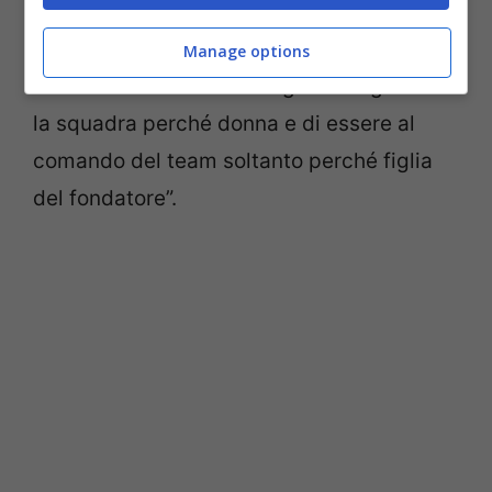
pensi sempre che siano quelle giuste”, ha
dichiarato a Motorsport.com. “Venivo
Manage options
additata di non essere in grado di gestire
la squadra perché donna e di essere al
comando del team soltanto perché figlia
del fondatore”.