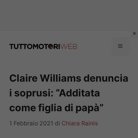
Vai
al
Menu
contenuto
Claire Williams denuncia
i soprusi: “Additata
come figlia di papà”
1 Febbraio 2021
di
Chiara Rainis