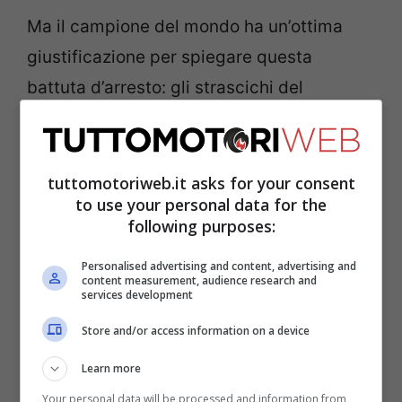
Ma il campione del mondo ha un’ottima
giustificazione per spiegare questa
battuta d’arresto: gli strascichi del
coronavirus, dai quali non si è ancora
completamente ripreso, pur avendo
recuperato in tempo per tornare al volante
tuttomotoriweb.it asks for your consent
to use your personal data for the
della sua
Mercedes
in questo fine
following purposes:
settimana. Perciò, considerando le sue
Personalised advertising and content, advertising and
condizioni, l’anglo-caraibico si dice
content measurement, audience research and
services development
soddisfatto di come è andata.
Store and/or access information on a device
Hamilton ancora non è in
Learn more
Your personal data will be processed and information from