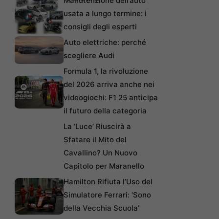
Manutenzione dell’auto
usata a lungo termine: i
consigli degli esperti
Auto elettriche: perché
scegliere Audi
Formula 1, la rivoluzione
del 2026 arriva anche nei
videogiochi: F1 25 anticipa
il futuro della categoria
La ‘Luce’ Riuscirà a
Sfatare il Mito del
Cavallino? Un Nuovo
Capitolo per Maranello
Hamilton Rifiuta l’Uso del
Simulatore Ferrari: ‘Sono
della Vecchia Scuola’