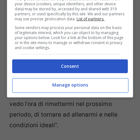
forma
your device (cookies, unique identifiers, and other device
data) may be stored by, accessed by and shared with 319
partners, or used specifically by this site. We and our partners
“Non penso di essermi mai sentito così
may use precise geolocation data.
List of partners.
Some vendors may process your personal data on the basis
stremato”, ha confessato
Hamilton
a fine
of legitimate interest, which you can object to by managing
your options below. Look for a link at the bottom of this page
gara. “Il mio corpo non è al massimo, ma
or in the site menu to manage or withdraw consent in privacy
and cookie settings.
guardiamo il lato positivo: sono riuscito ad
arrivare al traguardo. La scorsa settimana
Consent
non avrei mai pensato di poter essere qui,
perciò sono semplicemente molto grato
Manage options
per la mia salute e per essere vivo, e non
vedo l’ora di rimettermi nel prossimo
periodo, di tornare ad allenarmi e nelle
condizioni ideali”.