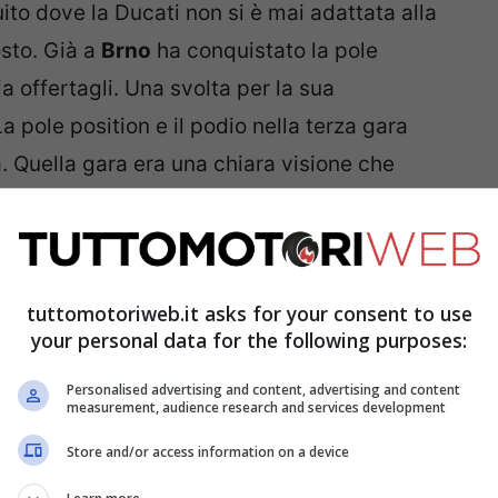
ito dove la Ducati non si è mai adattata alla
osto. Già a
Brno
ha conquistato la pole
ia offertagli. Una svolta per la sua
 pole position e il podio nella terza gara
. Quella gara era una chiara visione che
alcosa di interessante. La sfida era tornare
o competitiva – ha aggiunto Johann Zarco -.
a non sapevo se sarebbe stato il team
tuttomotoriweb.it asks for your consent to use
your personal data for the following purposes:
Personalised advertising and content, advertising and content
measurement, audience research and services development
Store and/or access information on a device