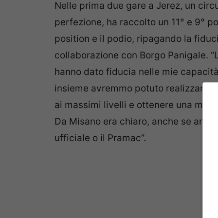
Nelle prima due gare a Jerez, un circu
perfezione, ha raccolto un 11° e 9° p
position e il podio, ripagando la fiduc
collaborazione con Borgo Panigale. “La
hanno dato fiducia nelle mie capacità
insieme avremmo potuto realizzare qu
ai massimi livelli e ottenere una mot
Da Misano era chiaro, anche se ancor
ufficiale o il Pramac”.