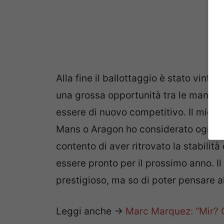
Alla fine il ballottaggio è stato vinto 
una grossa opportunità tra le mani. “S
essere di nuovo competitivo. Il mio ob
Mans o Aragon ho considerato ogni ga
contento di aver ritrovato la stabilit
essere pronto per il prossimo anno. Il
prestigioso, ma so di poter pensare al
Leggi anche ->
Marc Marquez: “Mir? 