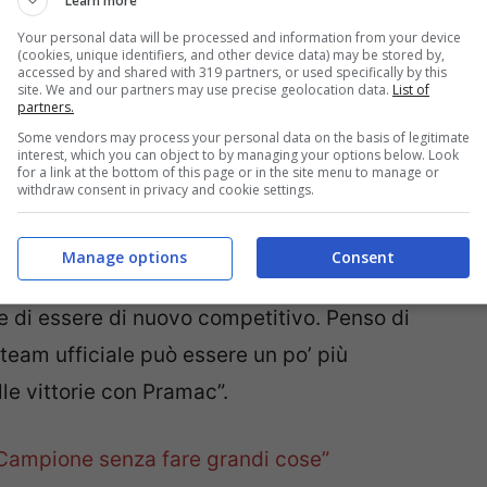
Learn more
Your personal data will be processed and information from your device
(cookies, unique identifiers, and other device data) may be stored by,
accessed by and shared with 319 partners, or used specifically by this
site. We and our partners may use precise geolocation data.
List of
partners.
Some vendors may process your personal data on the basis of legitimate
interest, which you can object to by managing your options below. Look
da
Pecco Bagnaia
, ma il pilota di Cannes ha
for a link at the bottom of this page or in the site menu to manage or
withdraw consent in privacy and cookie settings.
ono contento di aver ritrovato la stabilità e di
iettivo principale è stato raggiunto. Da Le
Manage options
Consent
ra come un test per il prossimo anno. Sono
à e di essere di nuovo competitivo. Penso di
 team ufficiale può essere un po’ più
le vittorie con Pramac”.
Campione senza fare grandi cose”