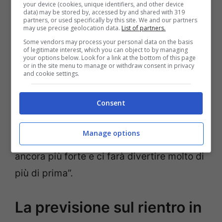
your device (cookies, unique identifiers, and other device
data) may be stored by, accessed by and shared with 319
Alzamora
partners, or used specifically by this site. We and our partners
non ha dubbi che il suo pupillo,
may use precise geolocation data.
List of partners.
al termine di questo lungo calvario, tornerà
Some vendors may process your personal data on the basis
of legitimate interest, which you can object to by managing
il campione di prima. Anzi, addirittura
your options below. Look for a link at the bottom of this page
or in the site menu to manage or withdraw consent in privacy
meglio: “L’importante è che si riprenda”,
and cookie settings.
spiega. “Lui ci sorprende sempre e anche
Consent
in queste situazioni da sportivo ci
sorprenderà di nuovo. Sono sicuro che da
Manage options
questa terza operazione Marc uscirà
ancora più forte e ci farà divertire molto di
più di prima”.
La previsione sul rientro in