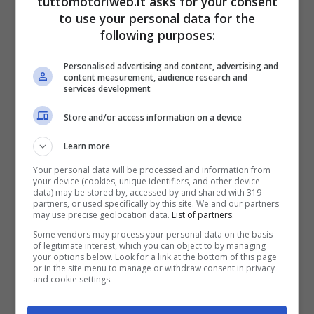
tuttomotoriweb.it asks for your consent
to use your personal data for the
following purposes:
Personalised advertising and content, advertising and
content measurement, audience research and
services development
Store and/or access information on a device
Learn more
Your personal data will be processed and information from
your device (cookies, unique identifiers, and other device
data) may be stored by, accessed by and shared with 319
partners, or used specifically by this site. We and our partners
may use precise geolocation data.
List of partners.
Tuttavia, dal paddock di Sakhir, il
Some vendors may process your personal data on the basis
protagonista, oggi possiamo dire
of legitimate interest, which you can object to by managing
your options below. Look for a link at the bottom of this page
fortunato, dello spaventoso crash ha
or in the site menu to manage or withdraw consent in privacy
and cookie settings.
spalleggiato la scelta della regia di
mostrare tutte le immagini a disposizione,