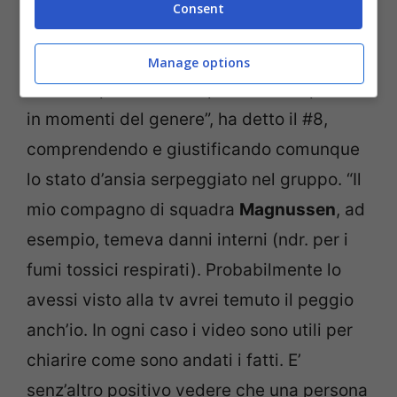
Consent
on-board compreso, sottolineando che “si
può sempre imparare qualcosa. “Si può
Manage options
anche capire come un pilota si comporta
in momenti del genere”, ha detto il #8,
comprendendo e giustificando comunque
lo stato d’ansia serpeggiato nel gruppo. “Il
mio compagno di squadra
Magnussen
, ad
esempio, temeva danni interni (ndr. per i
fumi tossici respirati). Probabilmente lo
avessi visto alla tv avrei temuto il peggio
anch’io. In ogni caso i video sono utili per
chiarire come sono andati i fatti. E’
senz’altro positivo vedere che una persona