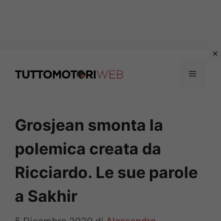
Vai
al
Menu
contenuto
Grosjean smonta la
polemica creata da
Ricciardo. Le sue parole
a Sakhir