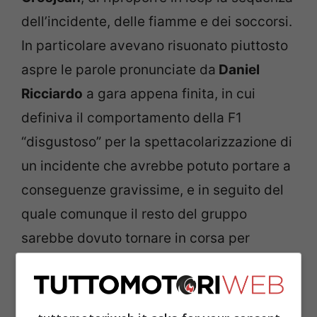
dell’incidente, delle fiamme e dei soccorsi.
In particolare avevano risuonato piuttosto
aspre le parole pronunciate da
Daniel
Ricciardo
a gara appena finita, in cui
definiva il comportamento della F1
“disgustoso” per la spettacolarizzazione di
un incidente che avrebbe potuto portare a
conseguenze gravissime, e in seguito del
quale comunque il resto del gruppo
sarebbe dovuto tornare in corsa per
completare i giri mancanti. Una voce
critica a cui avevano fatto eco altri
colleghi indispettiti.