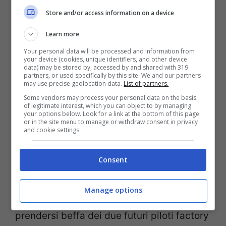
Store and/or access information on a device
Fabio Quartararo sembrava destinato ad
Learn more
essere l’anti-Marquez, vincendo le prime
Your personal data will be processed and information from
your device (cookies, unique identifiers, and other device
due gare di Jerez, prima di dissolversi tra
data) may be stored by, accessed by and shared with 319
partners, or used specifically by this site. We and our partners
Brno e Austria. A quel punto sembrava
may use precise geolocation data.
List of partners.
chiaro che il binomio
Quartararo-Yamaha
Some vendors may process your personal data on the basis
of legitimate interest, which you can object to by managing
non fosse indissolubile. Eppure il francese
your options below. Look for a link at the bottom of this page
or in the site menu to manage or withdraw consent in privacy
guarda con maggiore ottimismo al 2021.
and cookie settings.
“Ci sarà sicuramente una soluzione, la
Consent
moto dell’anno scorso ha funzionato
benissimo. Devi solo trovare un modo per
Manage options
migliorare dove stiamo lottando”. A
prendersi beffa dei due futuri piloti factory