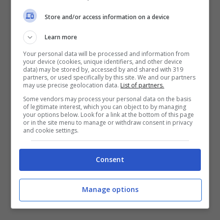
soluzione molto complessa: far stare un
pilota, un motore e quattro ruote e rendere
Store and/or access information on a device
la vettura il più aerodinamica possibile. È
Learn more
stata costruita su un telaio in alluminio con
Your personal data will be processed and information from
your device (cookies, unique identifiers, and other device
una carrozzeria in fibra di vetro e carbonio.
data) may be stored by, accessed by and shared with 319
partners, or used specifically by this site. We and our partners
Era alta solo 83 cm e larga 110 cm
, e
may use precise geolocation data.
List of partners.
Some vendors may process your personal data on the basis
aveva ruote nascoste, sottoscocca liscia e
of legitimate interest, which you can object to by managing
your options below. Look for a link at the bottom of this page
alette mobili che aiutavano a mantenerla
or in the site menu to manage or withdraw consent in privacy
and cookie settings.
stabile alle alte velocità.
Consent
(Image by Motor1)
Manage options