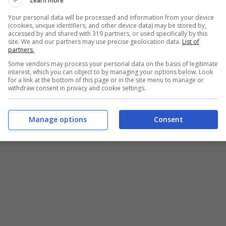
Learn more
ogna, impegnato nella lotta alla pandemia di
Your personal data will be processed and information from your device
(cookies, unique identifiers, and other device data) may be stored by,
sta conversione è quello delle rifiniture
accessed by and shared with 319 partners, or used specifically by this
site. We and our partners may use precise geolocation data.
List of
alizzazione della selleria per le supercar del
partners.
Some vendors may process your personal data on the basis of legitimate
0 mascherine al giorno. “In un momento di
interest, which you can object to by managing your options below. Look
for a link at the bottom of this page or in the site menu to manage or
ano Domenicali, presidente e Ad di
withdraw consent in privacy and cookie settings.
 di dover dare un contributo concreto… E’
i i giorni in prima linea nella lotta a questa
Manage options
Consent
sta battaglia”.