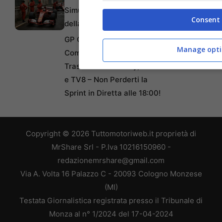
Simulatore Ferrari: ‘Sono
Consent
della Vecchia Scuola’
GP Canada 2026: Guida
Manage opti
Completa agli Orari di
Trasmissione su Sky, Now
e TV8 – Non Perderti la
Sprint in Diretta alle 18:00!
Copyright © 2026 Tuttomotoriweb.it proprietà di
MrShare Srl - P.Iva 10216150960 -
redazionemrshare@gmail.com
Via A. Volta 16 Palazzo C - 20093 Cologno Monzese
(MI)
Testata Giornalistica registrata presso il Tribunale di
Monza al n° 1/2024 del 17-04-2024