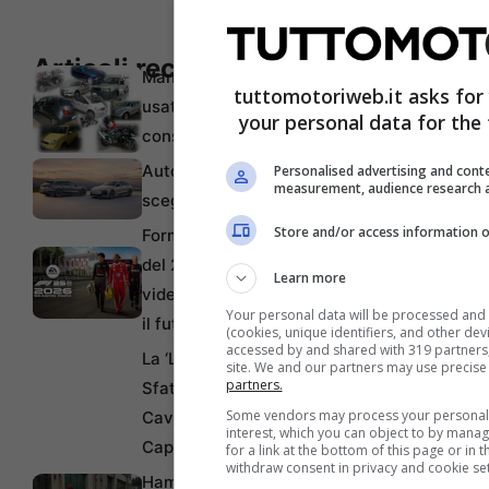
Articoli recenti
Manutenzione dell’auto
tuttomotoriweb.it asks for
usata a lungo termine: i
your personal data for the
consigli degli esperti
Auto elettriche: perché
Personalised advertising and conte
measurement, audience research 
scegliere Audi
Store and/or access information o
Formula 1, la rivoluzione
del 2026 arriva anche nei
Learn more
videogiochi: F1 25 anticipa
Your personal data will be processed and
il futuro della categoria
(cookies, unique identifiers, and other dev
accessed by and shared with 319 partners, 
La ‘Luce’ Riuscirà a
site. We and our partners may use precise
partners.
Sfatare il Mito del
Some vendors may process your personal d
Cavallino? Un Nuovo
interest, which you can object to by mana
Capitolo per Maranello
for a link at the bottom of this page or in
withdraw consent in privacy and cookie set
Hamilton Rifiuta l’Uso del