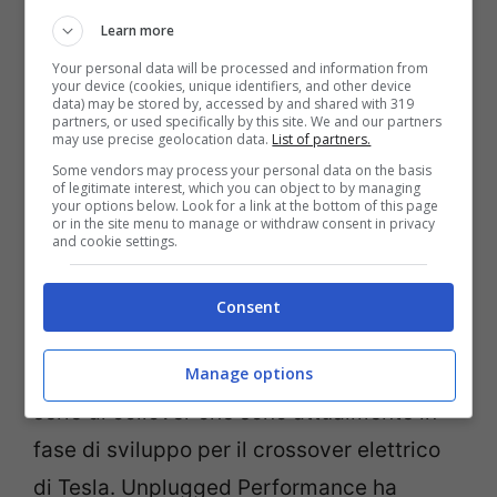
Learn more
Your personal data will be processed and information from
Si spera che Tesla aggiungerà presto la
your device (cookies, unique identifiers, and other device
data) may be stored by, accessed by and shared with 319
modalità
Track Mode
al modello Y (una
partners, or used specifically by this site. We and our partners
may use precise geolocation data.
List of partners.
funzione presente sul Tesla Model 3)
Some vendors may process your personal data on the basis
of legitimate interest, which you can object to by managing
anche se la casa automobilistica non ha
your options below. Look for a link at the bottom of this page
or in the site menu to manage or withdraw consent in privacy
suggerito che venga offerta nel modello Y.
and cookie settings.
Per quanto riguarda la Model Y vista nel
Consent
video in calce, è opera di Tesla tuner
Unplugged Performance e dispone di una
Manage options
serie di coilover che sono attualmente in
fase di sviluppo per il crossover elettrico
di Tesla. Unplugged Performance ha