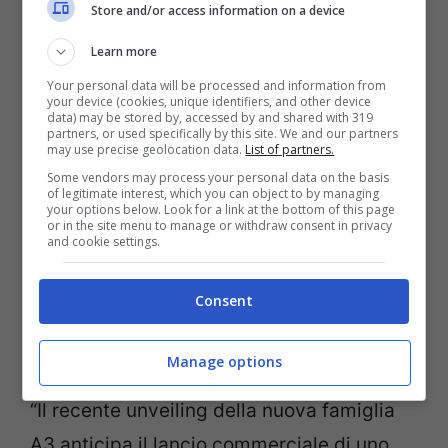
Store and/or access information on a device
Learn more
Leggi anche ->
Skoda Enyaq iV: 5 varianti
Your personal data will be processed and information from
di potenza e autonomia fino a 500 km
your device (cookies, unique identifiers, and other device
data) may be stored by, accessed by and shared with 319
partners, or used specifically by this site. We and our partners
may use precise geolocation data.
List of partners.
Some vendors may process your personal data on the basis
of legitimate interest, which you can object to by managing
your options below. Look for a link at the bottom of this page
or in the site menu to manage or withdraw consent in privacy
and cookie settings.
Consent
Manage options
“Il recente unveiling della nuova famiglia
A3 anticipa il lancio commerciale di uno