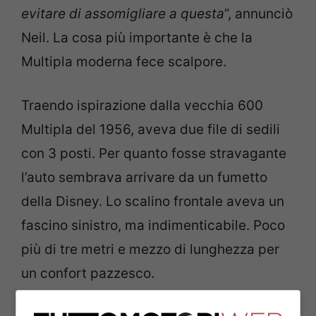
evitare di assomigliare a questa
”, annunciò
Neil. La cosa più importante è che la
Multipla moderna fece scalpore.
Traendo ispirazione dalla vecchia 600
Multipla del 1956, aveva due file di sedili
con 3 posti. Per quanto fosse stravagante
l’auto sembrava arrivare da un fumetto
della Disney. Lo scalino frontale aveva un
fascino sinistro, ma indimenticabile. Poco
più di tre metri e mezzo di lunghezza per
un confort pazzesco.