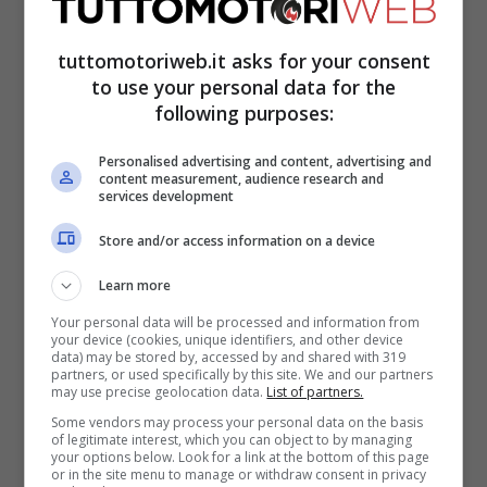
tuttomotoriweb.it asks for your consent
to use your personal data for the
following purposes:
Personalised advertising and content, advertising and
content measurement, audience research and
services development
Store and/or access information on a device
Un nuovo modello nascerebbe su basi
Learn more
motoristiche diverse rispetto a quelle del
Your personal data will be processed and information from
your device (cookies, unique identifiers, and other device
passato.
Si partì da un 1.6 16V con 100 CV,
data) may be stored by, accessed by and shared with 319
partners, or used specifically by this site. We and our partners
4 cilindri in linea a benzina, che
may use precise geolocation data.
List of partners.
Some vendors may process your personal data on the basis
permettevano di raggiungere i 170 km/h di
of legitimate interest, which you can object to by managing
your options below. Look for a link at the bottom of this page
top speed. Un 1.6 16V BiPower 100, ossia
or in the site menu to manage or withdraw consent in privacy