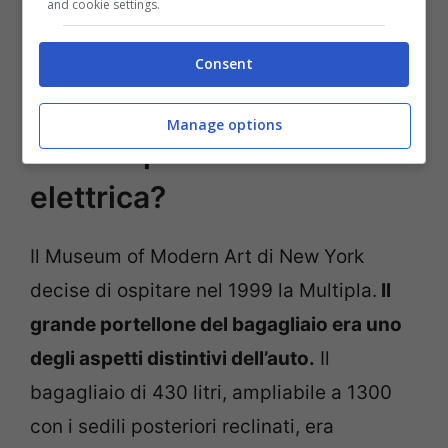
and cookie settings.
un 4 cilindri in linea, Benzina-Metano; un
1.6 16V BluPower 95 a Metano; un 1.9 JTD
Consent
8V 105 Diesel.
Manage options
La Multipla torna in salsa
elettrica?
Il Museum of Modern Art di New York
decise di ospitare nel 1999 la Multipla.
Il
grande portellone del bagagliaio era uno
degli aspetti distintivi dell’auto.
Il
bagagliaio di 430 litri, ampliabile a 1300
con i sedili posteriori reclinati, era