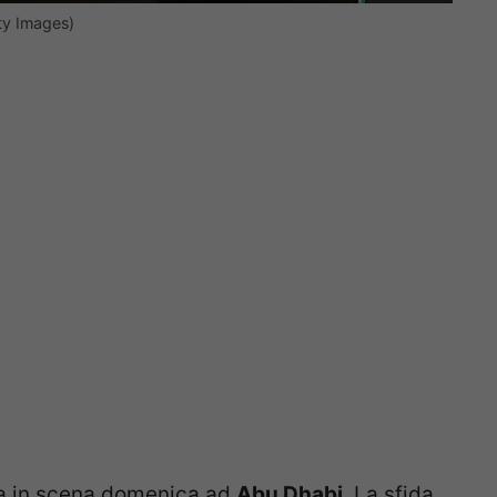
ty Images)
ta in scena domenica ad
Abu Dhabi
. La sfida