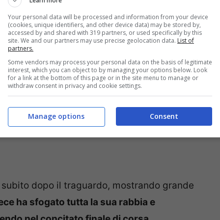
Learn more
Your personal data will be processed and information from your device
(cookies, unique identifiers, and other device data) may be stored by,
o prima del gran finale
accessed by and shared with 319 partners, or used specifically by this
site. We and our partners may use precise geolocation data.
List of
partners.
Some vendors may process your personal data on the basis of legitimate
interest, which you can object to by managing your options below. Look
for a link at the bottom of this page or in the site menu to manage or
withdraw consent in privacy and cookie settings.
Manage options
Consent
a subito dopo il traguardo, mostrando grande
vece ha sfogato tutta la sua rabbia e
ndo nel concitato finale di corsa
.