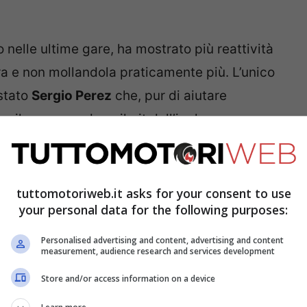
 nelle ultime gare, ha mostrato più reattività
ara e non mollandola praticamente più. L’unico
stato
Sergio Perez
che, pur di aiutare
 il sorpasso dopo il pit dell’inglese,
rare in un paio di giri il gap di oltre 13
 della corsa.
tuttomotoriweb.it asks for your consent to use
rcia, che si stava rivelando trionfale.
your personal data for the following purposes:
rava impensierirlo. Sembrava più la mossa
Personalised advertising and content, advertising and content
measurement, audience research and services development
to in quei pochi giri che mancavano il sapore
mbiato tutto. L’unica cosa che non doveva
Store and/or access information on a device