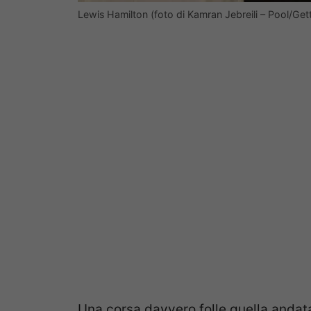
Lewis Hamilton (foto di Kamran Jebreili – Pool/Get
Una corsa davvero folle quella anda